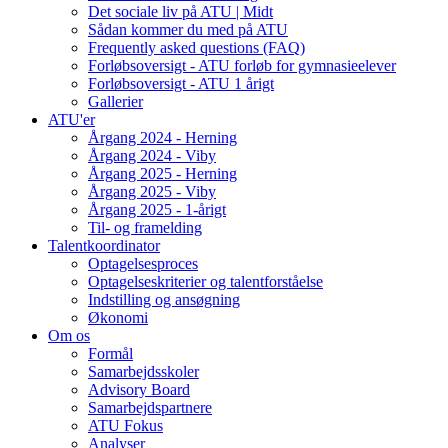
Det sociale liv på ATU | Midt
Sådan kommer du med på ATU
Frequently asked questions (FAQ)
Forløbsoversigt - ATU forløb for gymnasieelever
Forløbsoversigt - ATU 1 årigt
Gallerier
ATU'er
Årgang 2024 - Herning
Årgang 2024 - Viby
Årgang 2025 - Herning
Årgang 2025 - Viby
Årgang 2025 - 1-årigt
Til- og framelding
Talentkoordinator
Optagelsesproces
Optagelseskriterier og talentforståelse
Indstilling og ansøgning
Økonomi
Om os
Formål
Samarbejdsskoler
Advisory Board
Samarbejdspartnere
ATU Fokus
Analyser