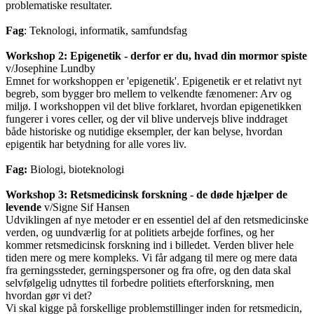
problematiske resultater.
Fag
: Teknologi, informatik, samfundsfag
Workshop 2: Epigenetik - derfor er du, hvad din mormor spiste
v/Josephine Lundby
Emnet for workshoppen er 'epigenetik'. Epigenetik er et relativt nyt
begreb, som bygger bro mellem to velkendte fænomener: Arv og
miljø. I workshoppen vil det blive forklaret, hvordan epigenetikken
fungerer i vores celler, og der vil blive undervejs blive inddraget
både historiske og nutidige eksempler, der kan belyse, hvordan
epigentik har betydning for alle vores liv.
Fag:
Biologi, bioteknologi
Workshop 3: Retsmedicinsk forskning - de døde hjælper de
levende
v/Signe Sif Hansen
Udviklingen af nye metoder er en essentiel del af den retsmedicinske
verden, og uundværlig for at politiets arbejde forfines, og her
kommer retsmedicinsk forskning ind i billedet. Verden bliver hele
tiden mere og mere kompleks. Vi får adgang til mere og mere data
fra gerningssteder, gerningspersoner og fra ofre, og den data skal
selvfølgelig udnyttes til forbedre politiets efterforskning, men
hvordan gør vi det?
Vi skal kigge på forskellige problemstillinger inden for retsmedicin,