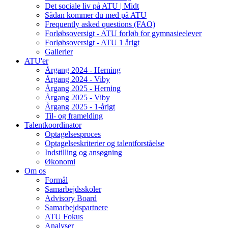
Det sociale liv på ATU | Midt
Sådan kommer du med på ATU
Frequently asked questions (FAQ)
Forløbsoversigt - ATU forløb for gymnasieelever
Forløbsoversigt - ATU 1 årigt
Gallerier
ATU'er
Årgang 2024 - Herning
Årgang 2024 - Viby
Årgang 2025 - Herning
Årgang 2025 - Viby
Årgang 2025 - 1-årigt
Til- og framelding
Talentkoordinator
Optagelsesproces
Optagelseskriterier og talentforståelse
Indstilling og ansøgning
Økonomi
Om os
Formål
Samarbejdsskoler
Advisory Board
Samarbejdspartnere
ATU Fokus
Analyser