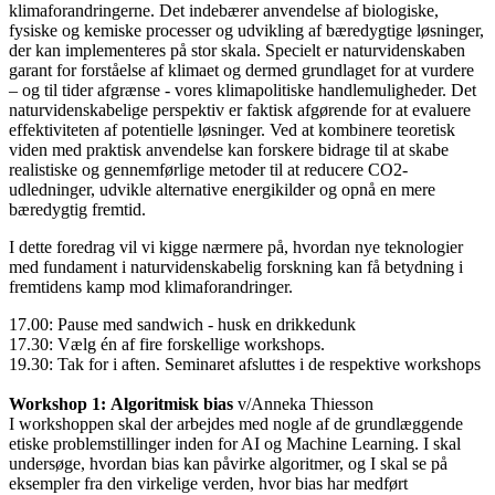
klimaforandringerne. Det indebærer anvendelse af biologiske,
fysiske og kemiske processer og udvikling af bæredygtige løsninger,
der kan implementeres på stor skala. Specielt er naturvidenskaben
garant for forståelse af klimaet og dermed grundlaget for at vurdere
– og til tider afgrænse - vores klimapolitiske handlemuligheder. Det
naturvidenskabelige perspektiv er faktisk afgørende for at evaluere
effektiviteten af potentielle løsninger. Ved at kombinere teoretisk
viden med praktisk anvendelse kan forskere bidrage til at skabe
realistiske og gennemførlige metoder til at reducere CO2-
udledninger, udvikle alternative energikilder og opnå en mere
bæredygtig fremtid.
I dette foredrag vil vi kigge nærmere på, hvordan nye teknologier
med fundament i naturvidenskabelig forskning kan få betydning i
fremtidens kamp mod klimaforandringer.
17.00: Pause med sandwich - husk en drikkedunk
17.30: Vælg én af fire forskellige workshops.
19.30: Tak for i aften. Seminaret afsluttes i de respektive workshops
Workshop 1: Algoritmisk bias
v/Anneka Thiesson
I workshoppen skal der arbejdes med nogle af de grundlæggende
etiske problemstillinger inden for AI og Machine Learning. I skal
undersøge, hvordan bias kan påvirke algoritmer, og I skal se på
eksempler fra den virkelige verden, hvor bias har medført