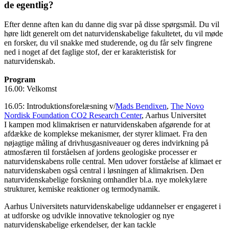
de egentlig?
Efter denne aften kan du danne dig svar på disse spørgsmål. Du vil
høre lidt generelt om det naturvidenskabelige fakultetet, du vil møde
en forsker, du vil snakke med studerende, og du får selv fingrene
ned i noget af det faglige stof, der er karakteristisk for
naturvidenskab.
Program
16.00: Velkomst
16.05: Introduktionsforelæsning v/
Mads Bendixen
,
The Novo
Nordisk Foundation CO2 Research Center
, Aarhus Universitet
I kampen mod klimakrisen er naturvidenskaben afgørende for at
afdække de komplekse mekanismer, der styrer klimaet. Fra den
nøjagtige måling af drivhusgasniveauer og deres indvirkning på
atmosfæren til forståelsen af jordens geologiske processer er
naturvidenskabens rolle central. Men udover forståelse af klimaet er
naturvidenskaben også central i løsningen af klimakrisen. Den
naturvidenskabelige forskning omhandler bl.a. nye molekylære
strukturer, kemiske reaktioner og termodynamik.
Aarhus Universitets naturvidenskabelige uddannelser er engageret i
at udforske og udvikle innovative teknologier og nye
naturvidenskabelige erkendelser, der kan tackle