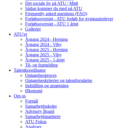
Det sociale liv på ATU | Midt
Sådan kommer du med på ATU
Frequently asked questions (FAQ)
Forløbsoversigt - ATU forløb for gymnasieelever
Forløbsoversigt - ATU 1 årigt
Gallerier
ATU'er
Årgang 2024 - Herning
Årgang 2024 - Viby
Årgang 2025 - Herning
Årgang 2025 - Viby
Årgang 2025 - 1-årigt
Til- og framelding
Talentkoordinator
Optagelsesproces
Optagelseskriterier og talentforståelse
Indstilling og ansøgning
Økonomi
Om os
Formål
Samarbejdsskoler
Advisory Board
Samarbejdspartnere
ATU Fokus
Analyser