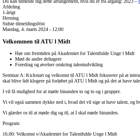
Du kan tilmelde dig dette arrangement, hvis du er fra årgang: 2023 –
Afdeling
1-årigt
Herning
Sidste tilmeldingsfrist
Mandag, 4. marts 2024 - 12:00
Velkommen til ATU l Midt
Hør om fremtiden på Akademiet for Talentfulde Unge l Midt
Mød de andre deltagere
Foredrag og øvelser omkring talentudvikling
Seminar A: Kickstart og velkomst til ATU l Midt fokuserer på at introd
skal blive lidt klogere på forløbet på ATU l Midt og på det at have tale
I vil få mulighed for at møde hinanden to og to og i grupper.
Vi vil også sammen dykke ned i, hvad det vil sige at have talent, og 
Vi glæder os til at møde dig og til, at I skal møde hinanden.
Program
16.00: Velkomst v/Akademiet for Talentfulde Unge l Midt