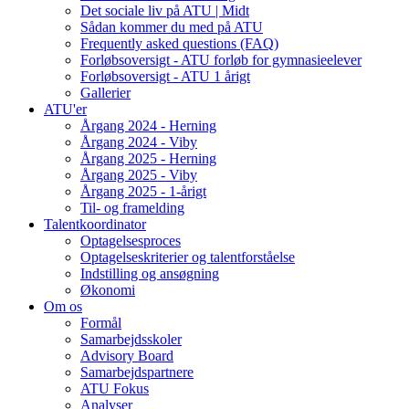
Det sociale liv på ATU | Midt
Sådan kommer du med på ATU
Frequently asked questions (FAQ)
Forløbsoversigt - ATU forløb for gymnasieelever
Forløbsoversigt - ATU 1 årigt
Gallerier
ATU'er
Årgang 2024 - Herning
Årgang 2024 - Viby
Årgang 2025 - Herning
Årgang 2025 - Viby
Årgang 2025 - 1-årigt
Til- og framelding
Talentkoordinator
Optagelsesproces
Optagelseskriterier og talentforståelse
Indstilling og ansøgning
Økonomi
Om os
Formål
Samarbejdsskoler
Advisory Board
Samarbejdspartnere
ATU Fokus
Analyser