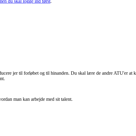
men du skal logge ind først
.
ucere jer til forløbet og til hinanden. Du skal lære de andre ATU'er at 
nt.
hvordan man kan arbejde med sit talent.