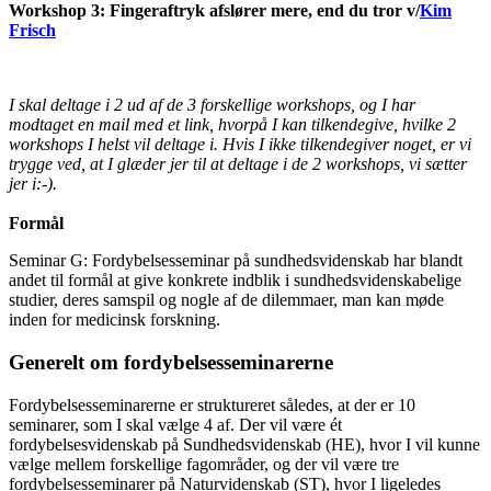
Workshop 3: Fingeraftryk afslører mere, end du tror v/
Kim
Frisch
I skal deltage i 2 ud af de 3 forskellige workshops, og I har
modtaget en mail med et link, hvorpå I kan tilkendegive, hvilke 2
workshops I helst vil deltage i. Hvis I ikke tilkendegiver noget, er vi
trygge ved, at I glæder jer til at deltage i de 2 workshops, vi sætter
jer i:-).
Formål
Seminar G: Fordybelsesseminar på sundhedsvidenskab har blandt
andet til formål at give konkrete indblik i sundhedsvidenskabelige
studier, deres samspil og nogle af de dilemmaer, man kan møde
inden for medicinsk forskning.
Generelt om fordybelsesseminarerne
Fordybelsesseminarerne er struktureret således, at der er 10
seminarer, som I skal vælge 4 af. Der vil være ét
fordybelsesvidenskab på Sundhedsvidenskab (HE), hvor I vil kunne
vælge mellem forskellige fagområder, og der vil være tre
fordybelsesseminarer på Naturvidenskab (ST), hvor I ligeledes