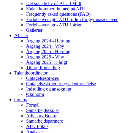
Det sociale liv på ATU | Midt
Sådan kommer du med på ATU
Frequently asked questions (FAQ)
Forløbsoversigt - ATU forløb for gymnasieelever
Forløbsoversigt - ATU 1 årigt
Gallerier
ATU'er
Årgang 2024 - Herning
Årgang 2024 - Viby
Årgang 2025 - Herning
Årgang 2025 - Viby
Årgang 2025 - 1-årigt
Til- og framelding
Talentkoordinator
Optagelsesproces
Optagelseskriterier og talentforståelse
Indstilling og ansøgning
Økonomi
Om os
Formål
Samarbejdsskoler
Advisory Board
Samarbejdspartnere
ATU Fokus
Analyser