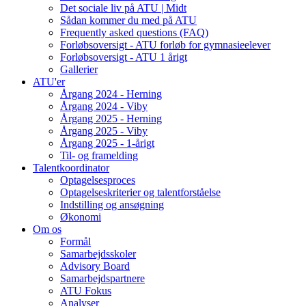
Det sociale liv på ATU | Midt
Sådan kommer du med på ATU
Frequently asked questions (FAQ)
Forløbsoversigt - ATU forløb for gymnasieelever
Forløbsoversigt - ATU 1 årigt
Gallerier
ATU'er
Årgang 2024 - Herning
Årgang 2024 - Viby
Årgang 2025 - Herning
Årgang 2025 - Viby
Årgang 2025 - 1-årigt
Til- og framelding
Talentkoordinator
Optagelsesproces
Optagelseskriterier og talentforståelse
Indstilling og ansøgning
Økonomi
Om os
Formål
Samarbejdsskoler
Advisory Board
Samarbejdspartnere
ATU Fokus
Analyser