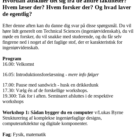
Hvordan adskiller det sig fra de andre fakulteter?
Hvem læser der? Hvem forsker der? Og hvad laver
de egentlig?
Efter denne aften kan du danne dig svar på disse spørgsmål. Du vil
høre lidt generelt om Technical Sciences (ingeniørvidenskab), du vil
møde en forsker, du vil snakke med studerende, og du får selv
fingrene ned i noget af det faglige stof, der er karakteristisk for
ingeniørvidenskab.
Program
16.00: Velkomst
16.05: Introduktionsforelæsning -
mere info følger
17.00: Pause med sandwich - husk en drikkedunk
17.30: Vælg én af de forskellige workshops.
19.300: Tak for i aften. Seminaret afsluttes i de respektive
workshops
Workshop 1: Sådan bygger du en computer
v/Lukas Byrne
Strukturering af komplekse ingeniørfaglige designs,
computerarkitektur og digitale komponenter.
Fag
: Fysik, matematik