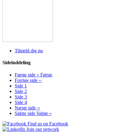
Tilmeld dig nu
Sideinddeling
Første side
« Første
Forrige side
‹‹
Side
1
Side
2
Side
3
Side
4
Næste side
››
Sidste side
Sidste »
Find us on Facebook
Join our network