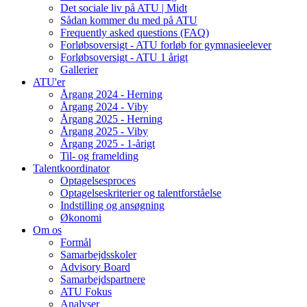
Det sociale liv på ATU | Midt
Sådan kommer du med på ATU
Frequently asked questions (FAQ)
Forløbsoversigt - ATU forløb for gymnasieelever
Forløbsoversigt - ATU 1 årigt
Gallerier
ATU'er
Årgang 2024 - Herning
Årgang 2024 - Viby
Årgang 2025 - Herning
Årgang 2025 - Viby
Årgang 2025 - 1-årigt
Til- og framelding
Talentkoordinator
Optagelsesproces
Optagelseskriterier og talentforståelse
Indstilling og ansøgning
Økonomi
Om os
Formål
Samarbejdsskoler
Advisory Board
Samarbejdspartnere
ATU Fokus
Analyser