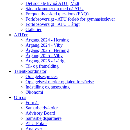
Det sociale liv på ATU | Midt
Sådan kommer du med på ATU
Frequently asked questions (FAQ)
Forløbsoversigt - ATU forløb for gymnasieelever
Forløbsoversigt - ATU 1 årigt
Gallerier
ATU'er
Årgang 2024 - Herning
Årgang 2024 - Viby
Årgang 2025 - Herning
Årgang 2025 - Viby
Årgang 2025 - 1-årigt
Til- og framelding
Talentkoordinator
Optagelsesproces
Optagelseskriterier og talentforståelse
Indstilling og ansøgning
Økonomi
Om os
Formål
Samarbejdsskoler
Advisory Board
Samarbejdspartnere
ATU Fokus
Analyser