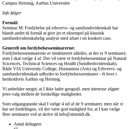
Campus Herning, Aarhus Universitet
Info følger
Formål:
Seminar M: Fordybelse på erhvervs- og samfundsvidenskab har
blandt andet til formål at give jer et eksempel på klassisk
samfundsvidenskabelig analyse med afsæt i en konkret case.
Generelt om fordybelsesseminarerne:
Fordybelsesseminarerne er struktureret således, at der er 9 seminarer,
som I skal vælge 4 af. Der vil være et fordybelsesseminar på Natural
Scicences, Technical Sciences og Health (Sundhedsvidenskab).
Både VIA University College, Humaniora (Arts) og Erhvervs- og
samfundsvidenskab udbyder to fordybelsesseminarer - ét hver i
henholdsvis Aarhus og Herning.
Vi anbefaler meget, at I ikke lader geografi, men interesse afgøre
jeres valg mellem de forskellige muligheder.
Som udgangspunkt skal I vælge 4 ud af de 9 seminarer, men når vi
har set fordelingen, vil der være god mulighed for, at I kan vælge
flere seminarer ved at skrive til info@atumidt.dk.
Antal deltagere