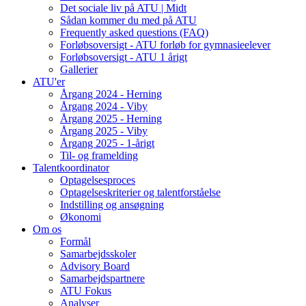
Det sociale liv på ATU | Midt
Sådan kommer du med på ATU
Frequently asked questions (FAQ)
Forløbsoversigt - ATU forløb for gymnasieelever
Forløbsoversigt - ATU 1 årigt
Gallerier
ATU'er
Årgang 2024 - Herning
Årgang 2024 - Viby
Årgang 2025 - Herning
Årgang 2025 - Viby
Årgang 2025 - 1-årigt
Til- og framelding
Talentkoordinator
Optagelsesproces
Optagelseskriterier og talentforståelse
Indstilling og ansøgning
Økonomi
Om os
Formål
Samarbejdsskoler
Advisory Board
Samarbejdspartnere
ATU Fokus
Analyser