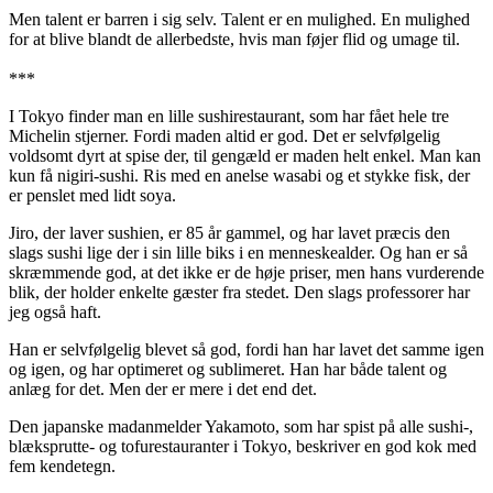
Men talent er barren i sig selv. Talent er en mulighed. En mulighed
for at blive blandt de allerbedste, hvis man føjer flid og umage til.
***
I Tokyo finder man en lille sushirestaurant, som har fået hele tre
Michelin stjerner. Fordi maden altid er god. Det er selvfølgelig
voldsomt dyrt at spise der, til gengæld er maden helt enkel. Man kan
kun få nigiri-sushi. Ris med en anelse wasabi og et stykke fisk, der
er penslet med lidt soya.
Jiro, der laver sushien, er 85 år gammel, og har lavet præcis den
slags sushi lige der i sin lille biks i en menneskealder. Og han er så
skræmmende god, at det ikke er de høje priser, men hans vurderende
blik, der holder enkelte gæster fra stedet. Den slags professorer har
jeg også haft.
Han er selvfølgelig blevet så god, fordi han har lavet det samme igen
og igen, og har optimeret og sublimeret. Han har både talent og
anlæg for det. Men der er mere i det end det.
Den japanske madanmelder Yakamoto, som har spist på alle sushi-,
blæksprutte- og tofurestauranter i Tokyo, beskriver en god kok med
fem kendetegn.