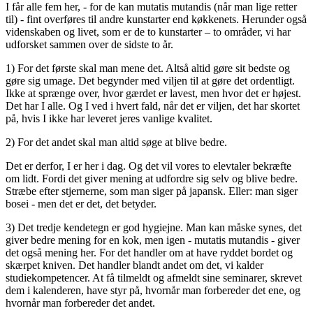
I får alle fem her, - for de kan mutatis mutandis (når man lige retter
til) - fint overføres til andre kunstarter end køkkenets. Herunder også
videnskaben og livet, som er de to kunstarter – to områder, vi har
udforsket sammen over de sidste to år.
1) For det første skal man mene det. Altså altid gøre sit bedste og
gøre sig umage. Det begynder med viljen til at gøre det ordentligt.
Ikke at sprænge over, hvor gærdet er lavest, men hvor det er højest.
Det har I alle. Og I ved i hvert fald, når det er viljen, det har skortet
på, hvis I ikke har leveret jeres vanlige kvalitet.
2) For det andet skal man altid søge at blive bedre.
Det er derfor, I er her i dag. Og det vil vores to elevtaler bekræfte
om lidt. Fordi det giver mening at udfordre sig selv og blive bedre.
Stræbe efter stjernerne, som man siger på japansk. Eller: man siger
bosei - men det er det, det betyder.
3) Det tredje kendetegn er god hygiejne. Man kan måske synes, det
giver bedre mening for en kok, men igen - mutatis mutandis - giver
det også mening her. For det handler om at have ryddet bordet og
skærpet kniven. Det handler blandt andet om det, vi kalder
studiekompetencer. At få tilmeldt og afmeldt sine seminarer, skrevet
dem i kalenderen, have styr på, hvornår man forbereder det ene, og
hvornår man forbereder det andet.