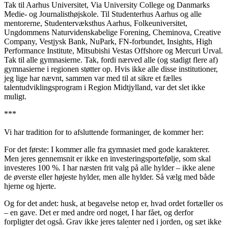
Tak til Aarhus Universitet, Via University College og Danmarks
Medie- og Journalisthøjskole. Til Studenterhus Aarhus og alle
mentorerne, Studentervæksthus Aarhus, Folkeuniversitet,
Ungdommens Naturvidenskabelige Forening, Cheminova, Creative
Company, Vestjysk Bank, NuPark, FN-forbundet, Insights, High
Performance Institute, Mitsubishi Vestas Offshore og Mercuri Urval.
Tak til alle gymnasierne. Tak, fordi nærved alle (og stadigt flere af)
gymnasierne i regionen støtter op. Hvis ikke alle disse institutioner,
jeg lige har nævnt, sammen var med til at sikre et fælles
talentudviklingsprogram i Region Midtjylland, var det slet ikke
muligt.
***
Vi har tradition for to afsluttende formaninger, de kommer her:
For det første: I kommer alle fra gymnasiet med gode karakterer.
Men jeres gennemsnit er ikke en investeringsportefølje, som skal
investeres 100 %. I har næsten frit valg på alle hylder – ikke alene
de øverste eller højeste hylder, men alle hylder. Så vælg med både
hjerne og hjerte.
Og for det andet: husk, at begavelse netop er, hvad ordet fortæller os
– en gave. Det er med andre ord noget, I har fået, og derfor
forpligter det også. Grav ikke jeres talenter ned i jorden, og sæt ikke