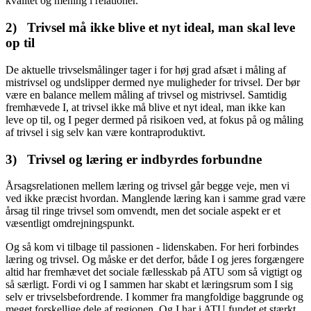
kvalitet og mening i relationer.
2)
Trivsel må ikke blive et nyt ideal, man skal leve
op til
De aktuelle trivselsmålinger tager i for høj grad afsæt i måling af
mistrivsel og undslipper dermed nye muligheder for trivsel. Der bør
være en balance mellem måling af trivsel og mistrivsel. Samtidig
fremhævede I, at trivsel ikke må blive et nyt ideal, man ikke kan
leve op til, og I peger dermed på risikoen ved, at fokus på og måling
af trivsel i sig selv kan være kontraproduktivt.
3)
Trivsel og læring er indbyrdes forbundne
Årsagsrelationen mellem læring og trivsel går begge veje, men vi
ved ikke præcist hvordan. Manglende læring kan i samme grad være
årsag til ringe trivsel som omvendt, men det sociale aspekt er et
væsentligt omdrejningspunkt.
Og så kom vi tilbage til passionen - lidenskaben. For heri forbindes
læring og trivsel. Og måske er det derfor, både I og jeres forgængere
altid har fremhævet det sociale fællesskab på ATU som så vigtigt og
så særligt. Fordi vi og I sammen har skabt et læringsrum som I sig
selv er trivselsbefordrende. I kommer fra mangfoldige baggrunde og
meget forskellige dele af regionen. Og I har i ATU fundet et stærkt