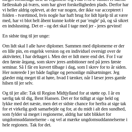
fællesskab på tværs, som har givet forskelligheden plads. Derfor har
vi heller aldrig oplevet, at der var nogen, der ikke var accepteret i
folden - tværtimod, hvis nogle har haft brug for lidt hjælp til at være
med, har vi blot helt åbent kunne koble et par 'engle' på, og så sikret
en indslusning. Det er - og det skal I tage med jer - jeres gevinst!
En sidste ting til jer unge:
Om lidt skal I alle have diplomer. Sammen med diplomerne er der
en lille pin, en engelsk version og en individuel oversigt over de
aktiviteter, I har deltaget i. Men der er lidt mere end det. For I var
den første årgang, som skrev jeres ambitioner ned på jeres første
seminar. Så I får en kuvert tilbage i dag, som I skrev for to år siden.
Her noterede I jer både faglige og personlige målsætninger. Jeg
glæder mig meget til at høre, hvad I tænker, når I læser jeres gamle
hilsen til jer selv.
Og til jer alle: Tak til Region Midtjylland for at støtte op. I år en
særlig tak til dig, Bent Hansen. Det er for tidligt at sige held og
lykke med det næste, men det er sidste chance for herfra at sige tak
for et virkelig godt samarbejde og for, at du midt i alt den sundhed,
som fylder så meget i regionerne, aldrig har tabt blikket for
ungdomsuddannelserne - og vel at mærke ungdomsuddannelserne i
hele regionen. Tak for det.