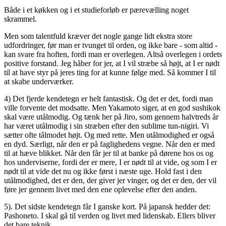
Både i et køkken og i et studieforløb er pærevælling noget
skrammel.
Men som talentfuld kræver det nogle gange lidt ekstra store
udfordringer, før man er tvunget til orden, og ikke bare - som altid -
kan svare fra hoften, fordi man er overlegen. Altså overlegen i ordets
positive forstand. Jeg håber for jer, at I vil stræbe så højt, at I er nødt
til at have styr på jeres ting for at kunne følge med. Så kommer I til
at skabe underværker.
4) Det fjerde kendetegn er helt fantastisk. Og det er det, fordi man
ville forvente det modsatte. Men Yakamoto siger, at en god sushikok
skal være utålmodig. Og tænk her på Jiro, som gennem halvtreds år
har været utålmodig i sin stræben efter den sublime tun-nigiri. Vi
sætter ofte tålmodet højt. Og med rette. Men utålmodighed er også
en dyd. Særligt, når den er på faglighedens vegne. Når den er med
til at hæve blikket. Når den får jer til at banke på dørene hos os og
hos underviserne, fordi der er mere, I er nødt til at vide, og som I er
nødt til at vide det nu og ikke først i næste uge. Hold fast i den
utålmodighed, det er den, der giver jer vinger, og det er den, der vil
føre jer gennem livet med den ene oplevelse efter den anden.
5). Det sidste kendetegn får I ganske kort. På japansk hedder det:
Pashoneto. I skal gå til verden og livet med lidenskab. Ellers bliver
det bare teknik.