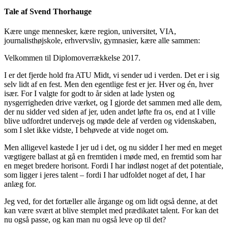
Tale af Svend Thorhauge
Kære unge mennesker, kære region, universitet, VIA,
journalisthøjskole, erhvervsliv, gymnasier, kære alle sammen:
Velkommen til Diplomoverrækkelse 2017.
I er det fjerde hold fra ATU Midt, vi sender ud i verden. Det er i sig
selv lidt af en fest. Men den egentlige fest er jer. Hver og én, hver
især. For I valgte for godt to år siden at lade lysten og
nysgerrigheden drive værket, og I gjorde det sammen med alle dem,
der nu sidder ved siden af jer, uden andet løfte fra os, end at I ville
blive udfordret undervejs og møde dele af verden og videnskaben,
som I slet ikke vidste, I behøvede at vide noget om.
Men alligevel kastede I jer ud i det, og nu sidder I her med en meget
vægtigere ballast at gå en fremtiden i møde med, en fremtid som har
en meget bredere horisont. Fordi I har indløst noget af det potentiale,
som ligger i jeres talent – fordi I har udfoldet noget af det, I har
anlæg for.
Jeg ved, for det fortæller alle årgange og om lidt også denne, at det
kan være svært at blive stemplet med prædikatet talent. For kan det
nu også passe, og kan man nu også leve op til det?