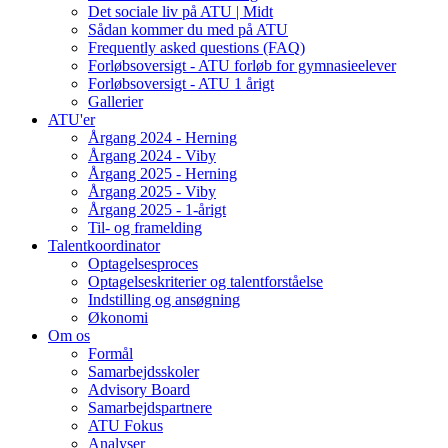
Det sociale liv på ATU | Midt
Sådan kommer du med på ATU
Frequently asked questions (FAQ)
Forløbsoversigt - ATU forløb for gymnasieelever
Forløbsoversigt - ATU 1 årigt
Gallerier
ATU'er
Årgang 2024 - Herning
Årgang 2024 - Viby
Årgang 2025 - Herning
Årgang 2025 - Viby
Årgang 2025 - 1-årigt
Til- og framelding
Talentkoordinator
Optagelsesproces
Optagelseskriterier og talentforståelse
Indstilling og ansøgning
Økonomi
Om os
Formål
Samarbejdsskoler
Advisory Board
Samarbejdspartnere
ATU Fokus
Analyser