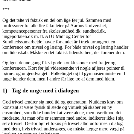
***
Og det talte vi faktisk en del om lige før jul. Sammen med
professorer fra alle fire fakulteter på Aarhus Universitet,
kompetencepersoner fra skolesundhed.dk, sundhed.dk,
ungeportalen.dk m. fl. ATU Midt og Center for
Sundhedssamarbejde havde for andet år i træk arrangeret en
konference om trivsel og læring. For både trivsel og læring handler
om lidenskab. Måske er det faktisk lidenskaben, der forener dem.
Og igen denne gang fik vi gode konklusioner med fra jer og
konferencen. Kort før jul videresendte vi nogle af jeres pointer til
børne- og ungeudvalget i Folketinget og til gymnasieministeren. I
unge kender dem, men I andre får lige tre af dem med hjem.
1)
Tag de unge med i dialogen
God trivsel ændrer sig med tid og generation. Nutidens krav om
konstant at være fysisk til stede og virtuelt på skaber en ny
ensomhed, som ikke bunder i at være alene, men tværtimod det
modsatte. At man ofte er sammen med andre, indikerer ikke i sig
selv trivsel. Derfor bør et fokus på trivsel altid udformes i dialog
med dem, hvis trivsel undersøges, og måske lægge mere vægt på