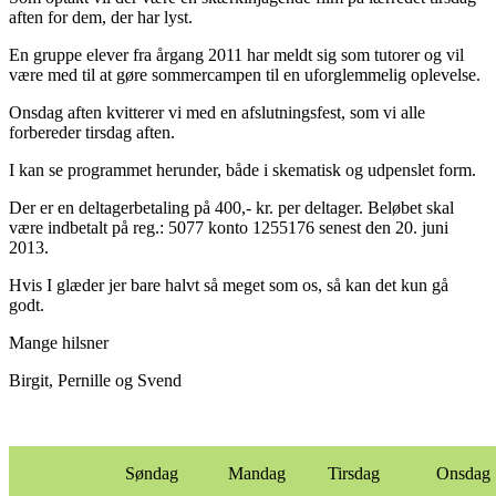
aften for dem, der har lyst.
En gruppe elever fra årgang 2011 har meldt sig som tutorer og vil
være med til at gøre sommercampen til en uforglemmelig oplevelse.
Onsdag aften kvitterer vi med en afslutningsfest, som vi alle
forbereder tirsdag aften.
I kan se programmet herunder, både i skematisk og udpenslet form.
Der er en deltagerbetaling på 400,- kr. per deltager. Beløbet skal
være indbetalt på reg.: 5077 konto 1255176 senest den 20. juni
2013.
Hvis I glæder jer bare halvt så meget som os, så kan det kun gå
godt.
Mange hilsner
Birgit, Pernille og Svend
Søndag
Mandag
Tirsdag
Onsdag