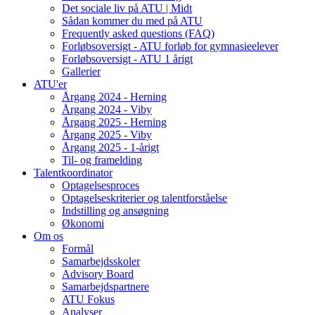
Det sociale liv på ATU | Midt
Sådan kommer du med på ATU
Frequently asked questions (FAQ)
Forløbsoversigt - ATU forløb for gymnasieelever
Forløbsoversigt - ATU 1 årigt
Gallerier
ATU'er
Årgang 2024 - Herning
Årgang 2024 - Viby
Årgang 2025 - Herning
Årgang 2025 - Viby
Årgang 2025 - 1-årigt
Til- og framelding
Talentkoordinator
Optagelsesproces
Optagelseskriterier og talentforståelse
Indstilling og ansøgning
Økonomi
Om os
Formål
Samarbejdsskoler
Advisory Board
Samarbejdspartnere
ATU Fokus
Analyser