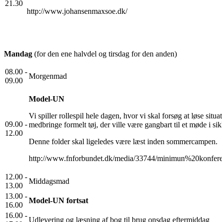
21.30
http://www.johansenmaxsoe.dk/
Mandag
(for den ene halvdel og tirsdag for den anden)
08.00 -
Morgenmad
09.00
Model-UN
Vi spiller rollespil hele dagen, hvor vi skal forsøg at løse situ
09.00 -
medbringe formelt tøj, der ville være gangbart til et møde i si
12.00
Denne folder skal ligeledes være læst inden sommercampen.
http://www.fnforbundet.dk/media/33744/minimun%20konfere
12.00 -
Middagsmad
13.00
13.00 -
Model-UN fortsat
16.00
16.00 -
Udlevering og læsning af bog til brug onsdag eftermiddag