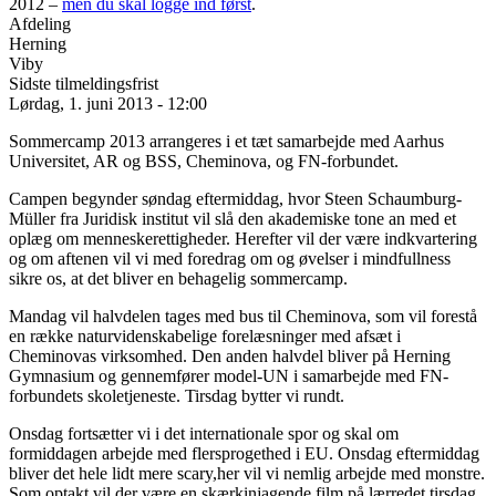
2012 –
men du skal logge ind først
.
Afdeling
Herning
Viby
Sidste tilmeldingsfrist
Lørdag, 1. juni 2013 - 12:00
Sommercamp 2013 arrangeres i et tæt samarbejde med Aarhus
Universitet, AR og BSS, Cheminova, og FN-forbundet.
Campen begynder søndag eftermiddag, hvor Steen Schaumburg-
Müller fra Juridisk institut vil slå den akademiske tone an med et
oplæg om menneskerettigheder. Herefter vil der være indkvartering
og om aftenen vil vi med foredrag om og øvelser i mindfullness
sikre os, at det bliver en behagelig sommercamp.
Mandag vil halvdelen tages med bus til Cheminova, som vil forestå
en række naturvidenskabelige forelæsninger med afsæt i
Cheminovas virksomhed. Den anden halvdel bliver på Herning
Gymnasium og gennemfører model-UN i samarbejde med FN-
forbundets skoletjeneste. Tirsdag bytter vi rundt.
Onsdag fortsætter vi i det internationale spor og skal om
formiddagen arbejde med flersprogethed i EU. Onsdag eftermiddag
bliver det hele lidt mere scary,her vil vi nemlig arbejde med monstre.
Som optakt vil der være en skærkinjagende film på lærredet tirsdag