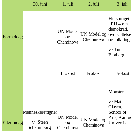
30. juni
1. juli
2. juli
3. juli
Flersproget
i EU – om
demokrati,
UN Model
UN Model og
oversættelse
Formiddag
og
Cheminova
og tolkning
Cheminova
v./ Jan
Engberg
Frokost
Frokost
Frokost
Monstre
v./ Matias
Clasen,
Menneskerettigher
School of
UN Model
Arts, Aarhu
UN Model og
v. Steen
Eftermidag
og
Universitet.
Cheminova
Schaumborg-
Cheminova