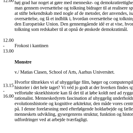
12.00
høj grad har noget at gøre med menneske- og demokratirettigh
man gennem oversættelse og tolkning bidrager til at realisere s
at stifte bekendtskab med nogle af de metoder, der anvendes, is
oversættelse, og få et indblik i, hvordan oversættelse og tolkni
den Europæiske Union. Den gennemgående idé er at vise, hvor
tolkning som redskaber til at opnå de ønskede demokratimål.
12.00
-
Frokost i kantinen
13.00
Monstre
v./ Matias Clasen, School of Arts, Aarhus Universitet.
Hvorfor tiltrækkes vi af uhyggelige film, bøger og computerspil
13.15
historier i det hele taget? Vi véd jo godt at der hverken findes
-
velfortalte skrækhistorie kan få det til at løbe koldt ned ad ry
16.00
rationalist. Menneskedyrets fascination af uhyggelig underholdni
evolutionshistorie og kognitive arkitektur, den måde vores cen
på. I denne forelæsning med efterfølgende holdarbejde og fælle
menneskets udvikling, gysergenrens struktur, funktion og histor
udfordringer ved at arbejde tværfagligt.