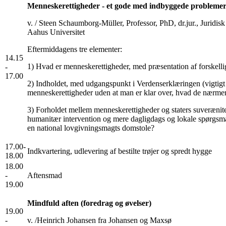
Menneskerettigheder - et gode med indbyggede probleme
v. / Steen Schaumborg-Müller, Professor, PhD, dr.jur., Juridisk
Aahus Universitet
Eftermiddagens tre elementer:
14.15
1) Hvad er menneskerettigheder, med præsentation af forskellig
-
17.00
2) Indholdet, med udgangspunkt i Verdenserklæringen (vigtigt 
menneskerettigheder uden at man er klar over, hvad de nærmer
3) Forholdet mellem menneskerettigheder og staters suverænit
humanitær intervention og mere dagligdags og lokale spørgs
en national lovgivningsmagts domstole?
17.00-
Indkvartering, udlevering af bestilte trøjer og spredt hygge
18.00
18.00
-
Aftensmad
19.00
Mindfuld aften (foredrag og øvelser)
19.00
-
v. /Heinrich Johansen fra Johansen og Maxsø