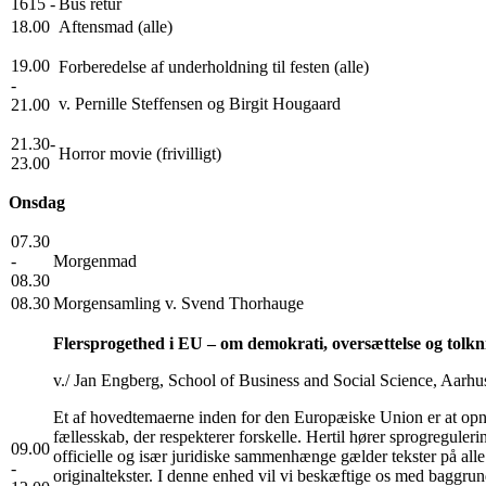
1615 -
Bus retur
18.00
Aftensmad (alle)
19.00
Forberedelse af underholdning til festen (alle)
-
v. Pernille Steffensen og Birgit Hougaard
21.00
21.30-
Horror movie (frivilligt)
23.00
Onsdag
07.30
-
Morgenmad
08.30
08.30
Morgensamling v. Svend Thorhauge
Flersprogethed i EU – om demokrati, oversættelse og tolkn
v./ Jan Engberg, School of Business and Social Science, Aarhus
Et af hovedtemaerne inden for den Europæiske Union er at opnå 
fællesskab, der respekterer forskelle. Hertil hører sprogreguleri
09.00
officielle og især juridiske sammenhænge gælder tekster på all
-
originaltekster. I denne enhed vil vi beskæftige os med baggru