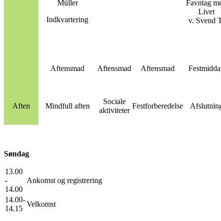
Müller
Favntag m
Livet
Indkvartering
v. Svend T
Aftensmad
Aftensmad
Aftensmad
Festmidda
Sociale
Aften
Mindfull aften
Festforberedelse
Afslutnin
aktiviteter
Søndag
13.00
-
Ankomst og registrering
14.00
14.00-
Velkomst
14.15