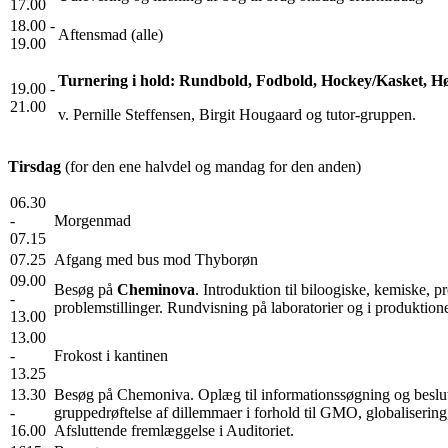
17.00
18.00 -
Aftensmad (alle)
19.00
Turnering i hold: Rundbold, Fodbold, Hockey/Kasket, H
19.00 -
21.00
v. Pernille Steffensen, Birgit Hougaard og tutor-gruppen.
Tirsdag
(for den ene halvdel og mandag for den anden)
06.30
-
Morgenmad
07.15
07.25
Afgang med bus mod Thyborøn
09.00
Besøg på
Cheminova
. Introduktion til biloogiske, kemiske,
-
problemstillinger. Rundvisning på laboratorier og i produktion
13.00
13.00
-
Frokost i kantinen
13.25
13.30
Besøg på Chemoniva. Oplæg til informationssøgning og beslut
-
gruppedrøftelse af dillemmaer i forhold til GMO, globaliserin
16.00
Afsluttende fremlæggelse i Auditoriet.