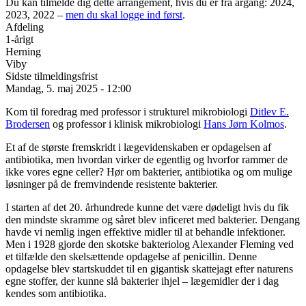
Du kan tilmelde dig dette arrangement, hvis du er fra årgang: 2024,
2023, 2022 –
men du skal logge ind først
.
Afdeling
1-årigt
Herning
Viby
Sidste tilmeldingsfrist
Mandag, 5. maj 2025 - 12:00
Kom til foredrag med professor i strukturel mikrobiologi
Ditlev E.
Brodersen
og professor i klinisk mikrobiologi
Hans Jørn Kolmos
.
Et af de største fremskridt i lægevidenskaben er opdagelsen af
antibiotika, men hvordan virker de egentlig og hvorfor rammer de
ikke vores egne celler? Hør om bakterier, antibiotika og om mulige
løsninger på de fremvindende resistente bakterier.
I starten af det 20. århundrede kunne det være dødeligt hvis du fik
den mindste skramme og såret blev inficeret med bakterier. Dengang
havde vi nemlig ingen effektive midler til at behandle infektioner.
Men i 1928 gjorde den skotske bakteriolog Alexander Fleming ved
et tilfælde den skelsættende opdagelse af penicillin. Denne
opdagelse blev startskuddet til en gigantisk skattejagt efter naturens
egne stoffer, der kunne slå bakterier ihjel – lægemidler der i dag
kendes som antibiotika.