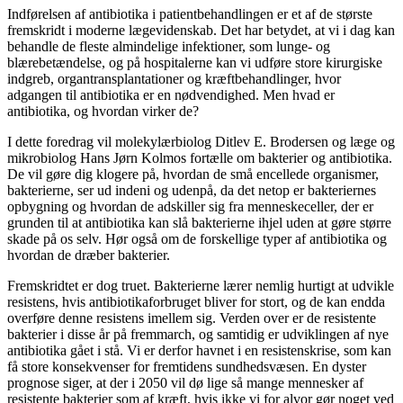
Indførelsen af antibiotika i patientbehandlingen er et af de største
fremskridt i moderne lægevidenskab. Det har betydet, at vi i dag kan
behandle de fleste almindelige infektioner, som lunge- og
blærebetændelse, og på hospitalerne kan vi udføre store kirurgiske
indgreb, organtransplantationer og kræftbehandlinger, hvor
adgangen til antibiotika er en nødvendighed. Men hvad er
antibiotika, og hvordan virker de?
I dette foredrag vil molekylærbiolog Ditlev E. Brodersen og læge og
mikrobiolog Hans Jørn Kolmos fortælle om bakterier og antibiotika.
De vil gøre dig klogere på, hvordan de små encellede organismer,
bakterierne, ser ud indeni og udenpå, da det netop er bakteriernes
opbygning og hvordan de adskiller sig fra menneskeceller, der er
grunden til at antibiotika kan slå bakterierne ihjel uden at gøre større
skade på os selv. Hør også om de forskellige typer af antibiotika og
hvordan de dræber bakterier.
Fremskridtet er dog truet. Bakterierne lærer nemlig hurtigt at udvikle
resistens, hvis antibiotikaforbruget bliver for stort, og de kan endda
overføre denne resistens imellem sig. Verden over er de resistente
bakterier i disse år på fremmarch, og samtidig er udviklingen af nye
antibiotika gået i stå. Vi er derfor havnet i en resistenskrise, som kan
få store konsekvenser for fremtidens sundhedsvæsen. En dyster
prognose siger, at der i 2050 vil dø lige så mange mennesker af
resistente bakterier som af kræft, hvis ikke vi for alvor gør noget ved