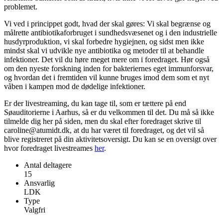
problemet.
Vi ved i princippet godt, hvad der skal gøres: Vi skal begrænse og
målrette antibiotikaforbruget i sundhedsvæsenet og i den industrielle
husdyrproduktion, vi skal forbedre hygiejnen, og sidst men ikke
mindst skal vi udvikle nye antibiotika og metoder til at behandle
infektioner. Det vil du høre meget mere om i foredraget. Hør også
om den nyeste forskning inden for bakteriernes eget immunforsvar,
og hvordan det i fremtiden vil kunne bruges imod dem som et nyt
våben i kampen mod de dødelige infektioner.
Er der livestreaming, du kan tage til, som er tættere på end
Søauditorierne i Aarhus, så er du velkommen til det. Du må så ikke
tilmelde dig her på siden, men du skal efter foredraget skrive til
caroline@atumidt.dk, at du har været til foredraget, og det vil så
blive registreret på din aktivitetsoversigt. Du kan se en oversigt over
hvor foredraget livestreames
her
.
Antal deltagere
15
Ansvarlig
LDK
Type
Valgfri