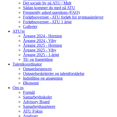
Det sociale liv på ATU | Midt
Sådan kommer du med på ATU
Frequently asked questions (FAQ)
Forløbsoversigt - ATU forløb for gymnasieelever
Forløbsoversigt - ATU 1 årigt
Gallerier
ATU'er
Årgang 2024 - Herning
Årgang 2024 - Viby
Årgang 2025 - Herning
Årgang 2025 - Viby
Årgang 2025 - 1-årigt
Til- og framelding
Talentkoordinator
Optagelsesproces
Optagelseskriterier og talentforståelse
Indstilling og ansøgning
Økonomi
Om os
Formål
Samarbejdsskoler
Advisory Board
Samarbejdspartnere
ATU Fokus
Analyser