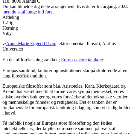
118, 8000 Aarhus C
Du kan tilmelde dig dette arrangement, hvis du er fra årgang: 2024 –
men du skal logge ind først
.
Afdeling
1-årigt
Herning
Viby
v/
Anne-Marie Eggert Olsen
, lektor emerita i filosofi, Aarhus
Universitet
En del af forelæsningsrækken;
Europas store tænkere
Europas samfund, kulturer og institutioner står på skuldrende af en
lang filosofisk tradition.
Europæiske filosoffer som bl.a. Aristoteles, Kant, Kierkegaard og
Arendt har været med til at forme vores syn på mennesket, vores
etiske overbevisninger og vores forståelse af demokratiske værdier
og menneskelige friheder og rettigheder. Det er tanker, der er
fundamentale for europæisk tænkning i dag, og som vi stadig holder
i hævd.
Få indblik i nogle af Europas store filosoffer og den fælles
intellektuelle arv, der knytter europæere sammen på tværs af
landegrænser, og som fortsat inspirerer til refleksion over, hvordan vi