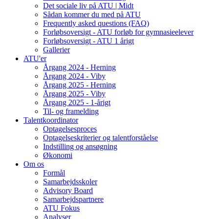
Det sociale liv på ATU | Midt
Sådan kommer du med på ATU
Frequently asked questions (FAQ)
Forløbsoversigt - ATU forløb for gymnasieelever
Forløbsoversigt - ATU 1 årigt
Gallerier
ATU'er
Årgang 2024 - Herning
Årgang 2024 - Viby
Årgang 2025 - Herning
Årgang 2025 - Viby
Årgang 2025 - 1-årigt
Til- og framelding
Talentkoordinator
Optagelsesproces
Optagelseskriterier og talentforståelse
Indstilling og ansøgning
Økonomi
Om os
Formål
Samarbejdsskoler
Advisory Board
Samarbejdspartnere
ATU Fokus
Analyser