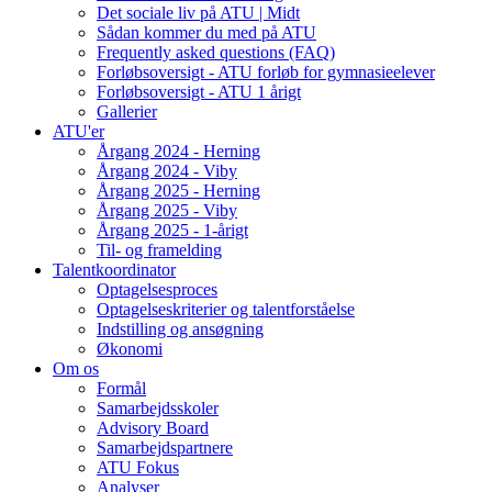
Det sociale liv på ATU | Midt
Sådan kommer du med på ATU
Frequently asked questions (FAQ)
Forløbsoversigt - ATU forløb for gymnasieelever
Forløbsoversigt - ATU 1 årigt
Gallerier
ATU'er
Årgang 2024 - Herning
Årgang 2024 - Viby
Årgang 2025 - Herning
Årgang 2025 - Viby
Årgang 2025 - 1-årigt
Til- og framelding
Talentkoordinator
Optagelsesproces
Optagelseskriterier og talentforståelse
Indstilling og ansøgning
Økonomi
Om os
Formål
Samarbejdsskoler
Advisory Board
Samarbejdspartnere
ATU Fokus
Analyser