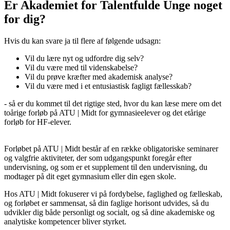
Er Akademiet for Talentfulde Unge noget
for dig?
Hvis du kan svare ja til flere af følgende udsagn:
Vil du lære nyt og udfordre dig selv?
Vil du være med til videnskabelse?
Vil du prøve kræfter med akademisk analyse?
Vil du være med i et entusiastisk fagligt fællesskab?
- så er du kommet til det rigtige sted, hvor du kan læse mere om det
toårige forløb på ATU | Midt for gymnasieelever og det etårige
forløb for HF-elever.
Forløbet på ATU | Midt består af en række obligatoriske seminarer
og valgfrie aktiviteter, der som udgangspunkt foregår efter
undervisning, og som er et supplement til den undervisning, du
modtager på dit eget gymnasium eller din egen skole.
Hos ATU | Midt fokuserer vi på fordybelse, faglighed og fælleskab,
og forløbet er sammensat, så din faglige horisont udvides, så du
udvikler dig både personligt og socialt, og så dine akademiske og
analytiske kompetencer bliver styrket.