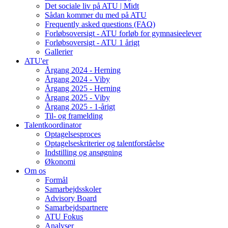
Det sociale liv på ATU | Midt
Sådan kommer du med på ATU
Frequently asked questions (FAQ)
Forløbsoversigt - ATU forløb for gymnasieelever
Forløbsoversigt - ATU 1 årigt
Gallerier
ATU'er
Årgang 2024 - Herning
Årgang 2024 - Viby
Årgang 2025 - Herning
Årgang 2025 - Viby
Årgang 2025 - 1-årigt
Til- og framelding
Talentkoordinator
Optagelsesproces
Optagelseskriterier og talentforståelse
Indstilling og ansøgning
Økonomi
Om os
Formål
Samarbejdsskoler
Advisory Board
Samarbejdspartnere
ATU Fokus
Analyser