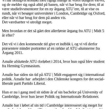
Vi har heldigvis kontakt med rigtigt mange af vores tidligere elever,
og de melder sig også altid på banen, når vi har brug for dem; til at
være studielivsmentorer for en ny årgang ATU’ere, til at vise os
rundt, når vi besøger universiteter i London, Cambridge og Oxford,
eller når vi har brug for dem på anden vis.
Det værdsætter vi utroligt meget.
Men hvordan er det så gået den allerførste årgang fra ATU | Midt 5
år efter?
Det vil vi i den kommende tid give et indblik i, og vi vil derfor
præsentere mindre portrætter af en række af ATU-alumnerne fra
Årgang 2011.
Amalie afsluttede ATU-forløbet i 2014, hvor hun også blev student
fra Herning Gymnasium.
Amalie har siden sin tid på ATU | Midt engageret sig i international
politik. Amalie har arbejdet i den Chilenske kongres for det social-
liberale parti Partido Liberal.
Hun er nu i gang med sit sidste år af sin bachelor på University of
Cambridge, hvor hun læser Politik og Internationale Relationer.
Amalie har i løbet af sin tid i Cambridge interesseret sig meget for