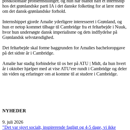
postkoloniale problemstillinger, og hun har blandt haft et internship
hos det grønlandske parti IA i det danske folketing for at lære mere
om det dansk-grønlandske forhold.
Internshippet gjorde Amalie yderligere interesseret i Grønland, og
hun er netop kommet tilbage til Cambridge fra et feltarbejde i Nuuk,
hvor hun undersøgte dansk imperialisme og dets indflydelse på
Grønlandsk selvstændighed.
Det feltarbejde skal forme baggrunden for Amalies bacheloropgave
på det sidste år i Cambridge.
Amalie har stadig forbindelse til os her på ATU | Midt, da hun hvert
år i oktober hjælper med at vise ATU'ere rundt i Cambridge og deler
sin viden og erfaringer om at komme til at studere i Cambridge.
NYHEDER
9. juli 2026
"Det var sjovt socialt, inspirerende fagligt og 4-5 dage, vi ikke