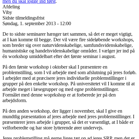
men du skal logge ind først
.
Afdeling
Viby
Sidste tilmeldingsfrist
Søndag, 1. september 2013 - 12:00
De to sidste seminarer hænger tæt sammen, så det er meget vigtigt,
at I kan komme til begge. Der vil være fire sideløbende workshops,
som breder sig over naturvidenskabelige, samfundsvidenskabelige,
humanistiske og handelsvidenskabelige områder. I vælger jer ind på
én workshop umiddelbart efter det første seminar i august.
På den første workshop i oktober skal I præsentere en
problemstilling, som I vil arbejde med som afslutning på jeres forløb.
I arbejder med at præcisere jeres individuelle problemstillinger i
grupper på den enkelte workshop. På universitetet vil I komme til at
arbejde meget i læsegrupper og med egne problemstillinger.
Formålet med denne woprkshop er at forberede jer på den
arbejdsform.
På den anden workshop, der ligger i november, skal I give en
mundtlig præsentation af jeres arbejde med jeres problemstillinger. I
præsenterer jeres arbejde i grupper, så det er væsentligt, at I både er
velforberedte og har store lytterende ører undervejs.
Jeres problemstilling må gerne ligge tæt op ad jeres SRP, men det er