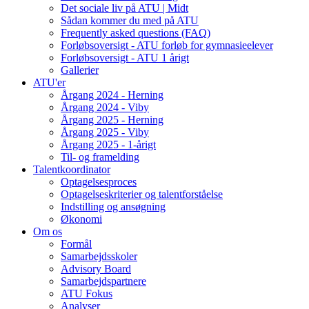
Det sociale liv på ATU | Midt
Sådan kommer du med på ATU
Frequently asked questions (FAQ)
Forløbsoversigt - ATU forløb for gymnasieelever
Forløbsoversigt - ATU 1 årigt
Gallerier
ATU'er
Årgang 2024 - Herning
Årgang 2024 - Viby
Årgang 2025 - Herning
Årgang 2025 - Viby
Årgang 2025 - 1-årigt
Til- og framelding
Talentkoordinator
Optagelsesproces
Optagelseskriterier og talentforståelse
Indstilling og ansøgning
Økonomi
Om os
Formål
Samarbejdsskoler
Advisory Board
Samarbejdspartnere
ATU Fokus
Analyser