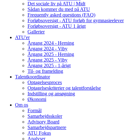
Det sociale liv på ATU | Midt
Sådan kommer du med på ATU
Frequently asked questions (FAQ)
Forløbsoversigt - ATU forløb for gymnasieelever
Forløbsoversigt - ATU 1 årigt
Gallerier
ATU'er
Årgang 2024 - Herning
Årgang 2024 - Viby
Årgang 2025 - Herning
Årgang 2025 - Viby
Årgang 2025 - 1-årigt
Til- og framelding
Talentkoordinator
Optagelsesproces
Optagelseskriterier og talentforståelse
Indstilling og ansøgning
Økonomi
Om os
Formål
Samarbejdsskoler
Advisory Board
Samarbejdspartnere
ATU Fokus
Analyser