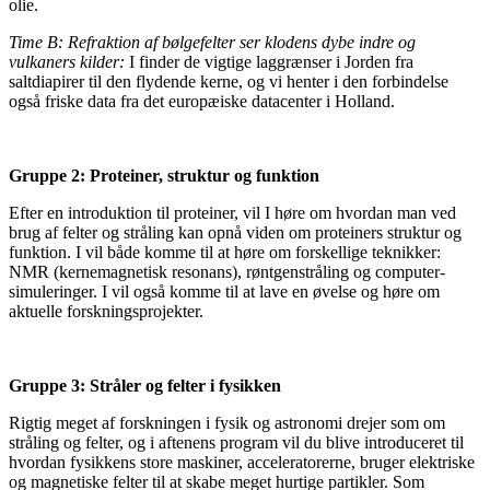
olie.
Time B: Refraktion af bølgefelter ser klodens dybe indre og
vulkaners kilder:
I finder de vigtige laggrænser i Jorden fra
saltdiapirer til den flydende kerne, og vi henter i den forbindelse
også friske data fra det europæiske datacenter i Holland.
Gruppe 2: Proteiner, struktur og funktion
Efter en introduktion til proteiner, vil I høre om hvordan man ved
brug af felter og stråling kan opnå viden om proteiners struktur og
funktion. I vil både komme til at høre om forskellige teknikker:
NMR (kernemagnetisk resonans), røntgenstråling og computer-
simuleringer. I vil også komme til at lave en øvelse og høre om
aktuelle forskningsprojekter.
Gruppe 3: Stråler og felter i fysikken
Rigtig meget af forskningen i fysik og astronomi drejer som om
stråling og felter, og i aftenens program vil du blive introduceret til
hvordan fysikkens store maskiner, acceleratorerne, bruger elektriske
og magnetiske felter til at skabe meget hurtige partikler. Som