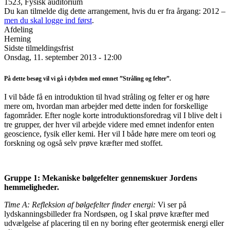
1523, Fysisk auditorium
Du kan tilmelde dig dette arrangement, hvis du er fra årgang: 2012 –
men du skal logge ind først
.
Afdeling
Herning
Sidste tilmeldingsfrist
Onsdag, 11. september 2013 - 12:00
På dette besøg vil vi gå i dybden med emnet ”Stråling og felter”.
I vil både få en introduktion til hvad stråling og felter er og høre
mere om, hvordan man arbejder med dette inden for forskellige
fagområder. Efter nogle korte introduktionsforedrag vil I blive delt i
tre grupper, der hver vil arbejde videre med emnet indenfor enten
geoscience, fysik eller kemi. Her vil I både høre mere om teori og
forskning og også selv prøve kræfter med stoffet.
Gruppe 1: Mekaniske bølgefelter gennemskuer Jordens
hemmeligheder.
Time A: Refleksion af bølgefelter finder energi:
Vi ser på
lydskanningsbilleder fra Nordsøen, og I skal prøve kræfter med
udvælgelse af placering til en ny boring efter geotermisk energi eller