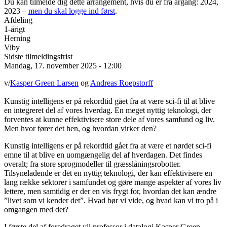
Du kan tilmelde dig dette arrangement, hvis du er fra årgang: 2024,
2023 –
men du skal logge ind først
.
Afdeling
1-årigt
Herning
Viby
Sidste tilmeldingsfrist
Mandag, 17. november 2025 - 12:00
v/
Kasper Green Larsen
og
Andreas Roepstorff
Kunstig intelligens er på rekordtid gået fra at være sci-fi til at blive
en integreret del af vores hverdag. En meget nyttig teknologi, der
forventes at kunne effektivisere store dele af vores samfund og liv.
Men hvor fører det hen, og hvordan virker den?
Kunstig intelligens er på rekordtid gået fra at være et nørdet sci-fi
emne til at blive en uomgængelig del af hverdagen. Det findes
overalt; fra store sprogmodeller til græsslåningsrobotter.
Tilsyneladende er det en nyttig teknologi, der kan effektivisere en
lang række sektorer i samfundet og gøre mange aspekter af vores liv
lettere, men samtidig er der en vis frygt for, hvordan det kan ændre
”livet som vi kender det”. Hvad bør vi vide, og hvad kan vi tro på i
omgangen med det?
I første del af foredraget vil professor i datalogi Kasper Green