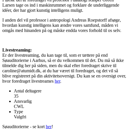
Larsen tage os ind i maskinrummet og forklare de underliggende
idéer, der har gjort kunstig intelligens muligt.
I anden del vil professor i antropologi Andreas Roepstorff afsøge,
hvordan kunstig intelligens kan ændre vores samfund, måden vi
omgås med hinanden på og måske endda vores forhold til os selv.
Livestreaming:
Er der livestreaming, du kan tage til, som er tættere på end
Søauditorierne i Aarhus, så er du velkommen til det. Du må så ikke
tilmelde dig her på siden, men du skal efter foredraget skrive til
caroline@atumidt.dk, at du har været til foredraget, og det vil så
blive registreret på din aktivitetsoversigt. Du kan se en oversigt over,
hvor foredraget livestreames
her
.
Antal deltagere
35
Ansvarlig
CWL
Type
Valgfri
Søauditorierne - se kort
her
!