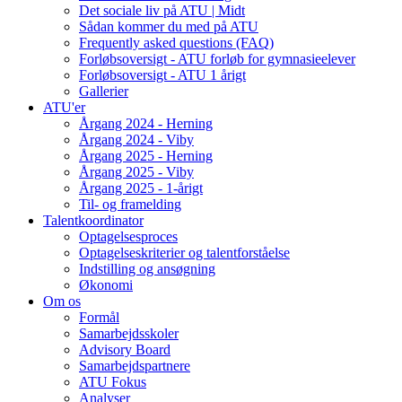
Det sociale liv på ATU | Midt
Sådan kommer du med på ATU
Frequently asked questions (FAQ)
Forløbsoversigt - ATU forløb for gymnasieelever
Forløbsoversigt - ATU 1 årigt
Gallerier
ATU'er
Årgang 2024 - Herning
Årgang 2024 - Viby
Årgang 2025 - Herning
Årgang 2025 - Viby
Årgang 2025 - 1-årigt
Til- og framelding
Talentkoordinator
Optagelsesproces
Optagelseskriterier og talentforståelse
Indstilling og ansøgning
Økonomi
Om os
Formål
Samarbejdsskoler
Advisory Board
Samarbejdspartnere
ATU Fokus
Analyser