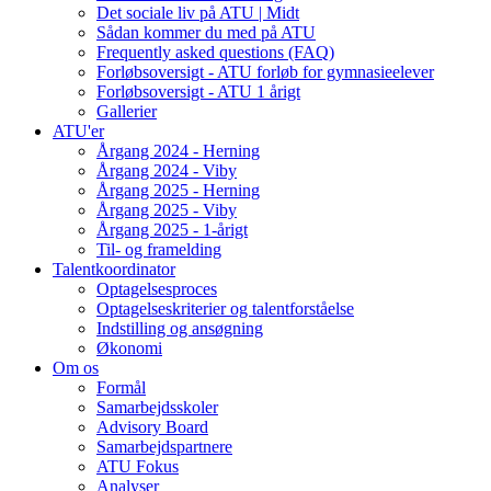
Det sociale liv på ATU | Midt
Sådan kommer du med på ATU
Frequently asked questions (FAQ)
Forløbsoversigt - ATU forløb for gymnasieelever
Forløbsoversigt - ATU 1 årigt
Gallerier
ATU'er
Årgang 2024 - Herning
Årgang 2024 - Viby
Årgang 2025 - Herning
Årgang 2025 - Viby
Årgang 2025 - 1-årigt
Til- og framelding
Talentkoordinator
Optagelsesproces
Optagelseskriterier og talentforståelse
Indstilling og ansøgning
Økonomi
Om os
Formål
Samarbejdsskoler
Advisory Board
Samarbejdspartnere
ATU Fokus
Analyser