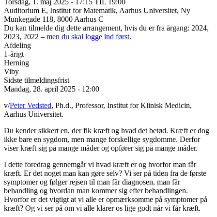
Torsdag, 1. maj 2025 - 17:15 TIL 19:00
Auditorium E, Institut for Matematik, Aarhus Universitet, Ny
Munkegade 118, 8000 Aarhus C
Du kan tilmelde dig dette arrangement, hvis du er fra årgang: 2024,
2023, 2022 –
men du skal logge ind først
.
Afdeling
1-årigt
Herning
Viby
Sidste tilmeldingsfrist
Mandag, 28. april 2025 - 12:00
v/
Peter Vedsted
, Ph.d., Professor, Institut for Klinisk Medicin,
Aarhus Universitet.
Du kender sikkert en, der fik kræft og hvad det betød. Kræft er dog
ikke bare en sygdom, men mange forskellige sygdomme. Derfor
viser kræft sig på mange måder og opfører sig på mange måder.
I dette foredrag gennemgår vi hvad kræft er og hvorfor man får
kræft. Er det noget man kan gøre selv? Vi ser på tiden fra de første
symptomer og følger rejsen til man får diagnosen, man får
behandling og hvordan man kommer sig efter behandlingen.
Hvorfor er det vigtigt at vi alle er opmærksomme på symptomer på
kræft? Og vi ser på om vi alle klarer os lige godt når vi får kræft.