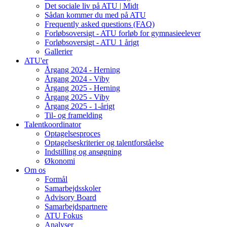
Det sociale liv på ATU | Midt
Sådan kommer du med på ATU
Frequently asked questions (FAQ)
Forløbsoversigt - ATU forløb for gymnasieelever
Forløbsoversigt - ATU 1 årigt
Gallerier
ATU'er
Årgang 2024 - Herning
Årgang 2024 - Viby
Årgang 2025 - Herning
Årgang 2025 - Viby
Årgang 2025 - 1-årigt
Til- og framelding
Talentkoordinator
Optagelsesproces
Optagelseskriterier og talentforståelse
Indstilling og ansøgning
Økonomi
Om os
Formål
Samarbejdsskoler
Advisory Board
Samarbejdspartnere
ATU Fokus
Analyser