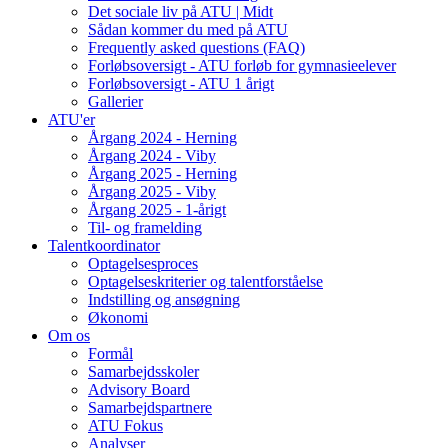
Det sociale liv på ATU | Midt
Sådan kommer du med på ATU
Frequently asked questions (FAQ)
Forløbsoversigt - ATU forløb for gymnasieelever
Forløbsoversigt - ATU 1 årigt
Gallerier
ATU'er
Årgang 2024 - Herning
Årgang 2024 - Viby
Årgang 2025 - Herning
Årgang 2025 - Viby
Årgang 2025 - 1-årigt
Til- og framelding
Talentkoordinator
Optagelsesproces
Optagelseskriterier og talentforståelse
Indstilling og ansøgning
Økonomi
Om os
Formål
Samarbejdsskoler
Advisory Board
Samarbejdspartnere
ATU Fokus
Analyser