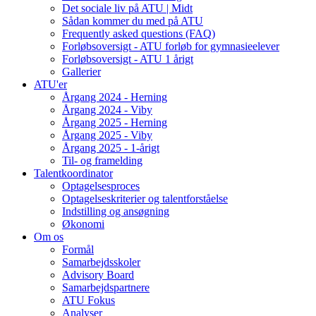
Det sociale liv på ATU | Midt
Sådan kommer du med på ATU
Frequently asked questions (FAQ)
Forløbsoversigt - ATU forløb for gymnasieelever
Forløbsoversigt - ATU 1 årigt
Gallerier
ATU'er
Årgang 2024 - Herning
Årgang 2024 - Viby
Årgang 2025 - Herning
Årgang 2025 - Viby
Årgang 2025 - 1-årigt
Til- og framelding
Talentkoordinator
Optagelsesproces
Optagelseskriterier og talentforståelse
Indstilling og ansøgning
Økonomi
Om os
Formål
Samarbejdsskoler
Advisory Board
Samarbejdspartnere
ATU Fokus
Analyser