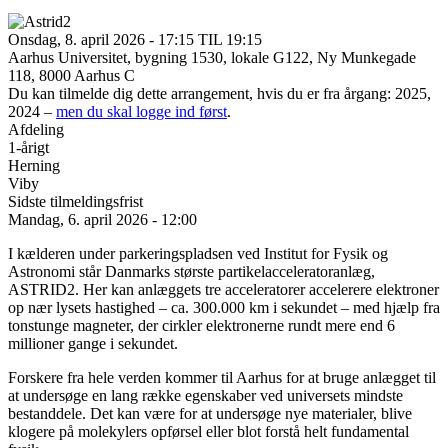
Onsdag, 8. april 2026 - 17:15 TIL 19:15
Aarhus Universitet, bygning 1530, lokale G122, Ny Munkegade
118, 8000 Aarhus C
Du kan tilmelde dig dette arrangement, hvis du er fra årgang: 2025,
2024 –
men du skal logge ind først
.
Afdeling
1-årigt
Herning
Viby
Sidste tilmeldingsfrist
Mandag, 6. april 2026 - 12:00
I kælderen under parkeringspladsen ved Institut for Fysik og
Astronomi står Danmarks største partikelacceleratoranlæg,
ASTRID2. Her kan anlæggets tre acceleratorer accelerere elektroner
op nær lysets hastighed – ca. 300.000 km i sekundet – med hjælp fra
tonstunge magneter, der cirkler elektronerne rundt mere end 6
millioner gange i sekundet.
Forskere fra hele verden kommer til Aarhus for at bruge anlægget til
at undersøge en lang række egenskaber ved universets mindste
bestanddele. Det kan være for at undersøge nye materialer, blive
klogere på molekylers opførsel eller blot forstå helt fundamental