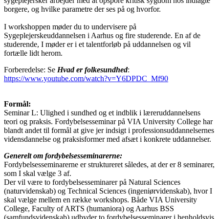
sygeplejersker arbejder med at opspore kritisk sygdom hos indlagte
borgere, og hvilke parametre der ses på og hvorfor.
I workshoppen møder du to undervisere på
Sygeplejerskeuddannelsen i Aarhus og fire studerende. En af de
studerende, I møder er i et talentforløb på uddannelsen og vil
fortælle lidt herom.
Forberedelse: Se
Hvad er folkesundhed
:
https://www.youtube.com/watch?v=Y6DPDC_Mf90
Formål:
Seminar L: Ulighed i sundhed og et indblik i læreruddannelsens
teori og praksis. Fordybelsesseminar på VIA University College har
blandt andet til formål at give jer indsigt i professionsuddannelsernes
vidensdannelse og praksisformer med afsæt i konkrete uddannelser.
Generelt om fordybelsesseminarerne:
Fordybelsesseminarerne er struktureret således, at der er 8 seminarer,
som I skal vælge 3 af.
Der vil være to fordybelsesseminarer på Natural Sciences
(naturvidenskab) og Technical Sciences (ingeniørvidenskab), hvor I
skal vælge mellem en række workshops. Både VIA University
College, Faculty of ARTS (humaniora) og Aarhus BSS
(samfundsvidenskab) udbyder to fordybelsesseminarer i henholdsvis