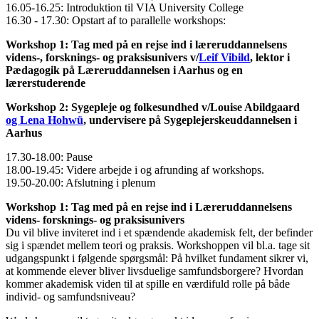
16.05-16.25: Introduktion til VIA University College
16.30 - 17.30: Opstart af to parallelle workshops:
Workshop 1: Tag med på en rejse ind i læreruddannelsens
videns-, forsknings- og praksisunivers v/
Leif Vibild
, lektor i
Pædagogik på Læreruddannelsen i Aarhus og en
lærerstuderende
Workshop 2: Sygepleje og folkesundhed v/Louise Abildgaard
og Lena Hohwü
, undervisere på Sygeplejerskeuddannelsen i
Aarhus
17.30-18.00: Pause
18.00-19.45: Videre arbejde i og afrunding af workshops.
19.50-20.00: Afslutning i plenum
Workshop 1: Tag med på en rejse ind i Læreruddannelsens
videns- forsknings- og praksisunivers
Du vil blive inviteret ind i et spændende akademisk felt, der befinder
sig i spændet mellem teori og praksis. Workshoppen vil bl.a. tage sit
udgangspunkt i følgende spørgsmål: På hvilket fundament sikrer vi,
at kommende elever bliver livsduelige samfundsborgere? Hvordan
kommer akademisk viden til at spille en værdifuld rolle på både
individ- og samfundsniveau?