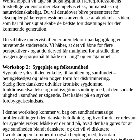
Workshoppen vil tage sit udgangspunkt i lærerprofessionens
forskellige vidensformer eksempelvis etisk, humanistisk og
naturvidenskabeligt. Du vil derudover blive præsenteret for
eksempler på lærerprofessionens anvendelse af akademisk viden,
som har til hensigt at skabe de bedste forudsætninger for den
kommende generation.
Du vil blive undervist af en erfaren lektor i pædagogik og en
nuværende studerende. Vi håber, at det vil åbne for flere
perspektiver - og at du derved får mulighed for at stille dine
nysgerrige spørgsmål til både en ”ung” og en ”gammel”.
Workshop 2: Sygepleje og folkesundhed
Sygepleje ydes til den enkelte, til familien og samfundet –
betingelsesløst og uden nogen form for diskriminering.
Stadig flere danskere udvikler kroniske sygdomme,
funktionsnedsættelse og multisygdom samtidig med, at den sociale
ulighed i sundhed er stigende. Det kalder på en styrket
forebyggelsesindsats.
I denne workshop kommer vi bag om sundhedsmæssige
problemstillinger i den danske befolkning, og hvorfor det er relevant
for sygeplejersker. Måske er der bud på, hvad der kan gøres for at
øge sundheden blandt danskere; og det vil vi diskutere.
I workshoppen kommer du også i berøring med, hvordan