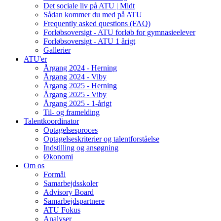
Det sociale liv på ATU | Midt
Sådan kommer du med på ATU
Frequently asked questions (FAQ)
Forløbsoversigt - ATU forløb for gymnasieelever
Forløbsoversigt - ATU 1 årigt
Gallerier
ATU'er
Årgang 2024 - Herning
Årgang 2024 - Viby
Årgang 2025 - Herning
Årgang 2025 - Viby
Årgang 2025 - 1-årigt
Til- og framelding
Talentkoordinator
Optagelsesproces
Optagelseskriterier og talentforståelse
Indstilling og ansøgning
Økonomi
Om os
Formål
Samarbejdsskoler
Advisory Board
Samarbejdspartnere
ATU Fokus
Analyser