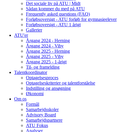
Det sociale liv på ATU | Midt
Sådan kommer du med på ATU
Frequently asked questions (FAQ)
Forløbsoversigt - ATU forløb for gymnasieelever
Forløbsoversigt - ATU 1 årigt
Gallerier
ATU'er
Årgang 2024 - Herning
Årgang 2024 - Viby
Årgang 2025 - Herning
Årgang 2025 - Viby
Årgang 2025 - 1-årigt
Til- og framelding
Talentkoordinator
Optagelsesproces
Optagelseskriterier og talentforståelse
Indstilling og ansøgning
Økonomi
Om os
Formål
Samarbejdsskoler
Advisory Board
Samarbejdspartnere
ATU Fokus
Analyser