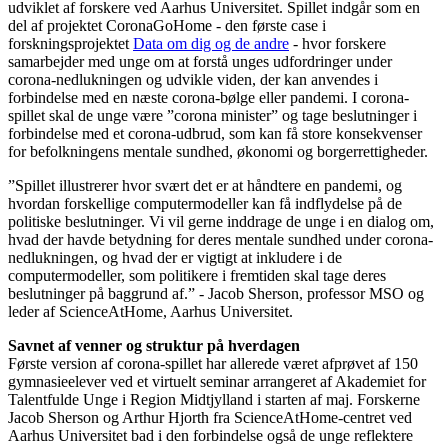
udviklet af forskere ved Aarhus Universitet. Spillet indgår som en
del af projektet CoronaGoHome - den første case i
forskningsprojektet
Data om dig og de andre
- hvor forskere
samarbejder med unge om at forstå unges udfordringer under
corona-nedlukningen og udvikle viden, der kan anvendes i
forbindelse med en næste corona-bølge eller pandemi. I corona-
spillet skal de unge være ”corona minister” og tage beslutninger i
forbindelse med et corona-udbrud, som kan få store konsekvenser
for befolkningens mentale sundhed, økonomi og borgerrettigheder.
”Spillet illustrerer hvor svært det er at håndtere en pandemi, og
hvordan forskellige computermodeller kan få indflydelse på de
politiske beslutninger. Vi vil gerne inddrage de unge i en dialog om,
hvad der havde betydning for deres mentale sundhed under corona-
nedlukningen, og hvad der er vigtigt at inkludere i de
computermodeller, som politikere i fremtiden skal tage deres
beslutninger på baggrund af.” - Jacob Sherson, professor MSO og
leder af ScienceAtHome, Aarhus Universitet.
Savnet af venner og struktur på hverdagen
Første version af corona-spillet har allerede været afprøvet af 150
gymnasieelever ved et virtuelt seminar arrangeret af Akademiet for
Talentfulde Unge i Region Midtjylland i starten af maj. Forskerne
Jacob Sherson og Arthur Hjorth fra ScienceAtHome-centret ved
Aarhus Universitet bad i den forbindelse også de unge reflektere