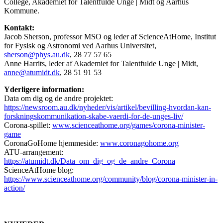
College, Akademiet for Talentfulde Unge | Midt og Aarhus
Kommune.
Kontakt:
Jacob Sherson, professor MSO og leder af ScienceAtHome, Institut
for Fysisk og Astronomi ved Aarhus Universitet,
sherson@phys.au.dk
, 28 77 57 65
Anne Harrits, leder af Akademiet for Talentfulde Unge | Midt,
anne@atumidt.dk
, 28 51 91 53
Yderligere information:
Data om dig og de andre projektet:
https://newsroom.au.dk/nyheder/vis/artikel/bevilling-hvordan-kan-
forskningskommunikation-skabe-vaerdi-for-de-unges-liv/
Corona-spillet:
www.scienceathome.org/games/corona-minister-
game
CoronaGoHome hjemmeside:
www.coronagohome.org
ATU-arrangement:
https://atumidt.dk/Data_om_dig_og_de_andre_Corona
ScienceAtHome blog:
https://www.scienceathome.org/community/blog/corona-minister-in-
action/