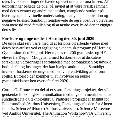
over, hvilke ændringer de havde oplevet under corona-krisen. Af
udfordringer pegede de bl.a. på savnet af at være fysisk sammen
med deres venner og andre mennesker, manglende struktur på
hverdagen, den virtuelle undervisning, manglende motivation og
negative følelser. Samtidigt fremhævede de også positive oplevelser
som mere tid med familien og til at tænke over, hvad der er vigtigt i
deres liv.
Forskere og unge mødes i Herning den 30. juni 2020
De unge skal selv være med til at fortolke og arbejde videre med
deres besvarelser ved et fagligt og akademisk program på Herning
Gymnasium den 30. juni. Her mødes ca. 200 gymnasie- og HF-
elever fra Region Midtjylland med forskerne for at diskutere
forskellige udfordringer i forbindelse med coronakrisen og udvikle
bud på råd og løsninger, der kan hjælpe andre unge. Samtidigt
inviterer forskerne de unge med i en videreudvikling af corona-
spillet. Et forløb der kommer til at involvere en række
gymnasieklasser hen over efteråret 2020.
CoronaGoHome er en del af et større forskningsprojektet, der vil
gentænke forskningskommunikation med unge om mental sundhed,
sundhedsdata og teknologibrug. Partnere i projektet er Institut for
Folkesundhed (Aarhus Universitet), Forskningsenheden for Almen
Praksis, ScienceAtHome (Aarhus Universitet), Science Museerne
ved Aarhus Universitet, The Animation Workshop/VIA University