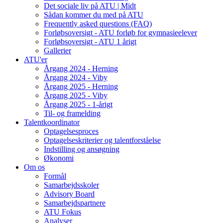
Det sociale liv på ATU | Midt
Sådan kommer du med på ATU
Frequently asked questions (FAQ)
Forløbsoversigt - ATU forløb for gymnasieelever
Forløbsoversigt - ATU 1 årigt
Gallerier
ATU'er
Årgang 2024 - Herning
Årgang 2024 - Viby
Årgang 2025 - Herning
Årgang 2025 - Viby
Årgang 2025 - 1-årigt
Til- og framelding
Talentkoordinator
Optagelsesproces
Optagelseskriterier og talentforståelse
Indstilling og ansøgning
Økonomi
Om os
Formål
Samarbejdsskoler
Advisory Board
Samarbejdspartnere
ATU Fokus
Analyser