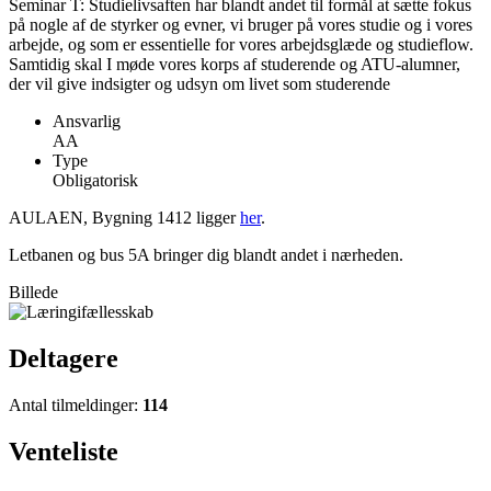
Seminar T: Studielivsaften har blandt andet til formål at sætte fokus
på nogle af de styrker og evner, vi bruger på vores studie og i vores
arbejde, og som er essentielle for vores arbejdsglæde og studieflow.
Samtidig skal I møde vores korps af studerende og ATU-alumner,
der vil give indsigter og udsyn om livet som studerende
Ansvarlig
AA
Type
Obligatorisk
AULAEN, Bygning 1412 ligger
her
.
Letbanen og bus 5A bringer dig blandt andet i nærheden.
Billede
Deltagere
Antal tilmeldinger:
114
Venteliste