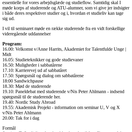
essentielle for vores arbejdsglæde og studieflow. Samtidig skal I
møde korps af studerende og ATU-alumner, som vi give jer indsigter
i både deres respektiver studier og i, hvordan et studieliv kan tage
sig ud.
I vil til seminaret møde en række studerende fra en vidt forskellige
videregående uddannelser
Program:
16.00: Velkomst v/Anne Harrits, Akademiet for Talentfulde Unge |
Midt
16.05: Studieteknikker og gode studievaner
16.50: Muligheder i sabbatårene
17.10: Karrierevej ud af sabbatåret
17.50: Spørgsmål og dialog om sabbatårene
18:00 Sandwichpause
18.30: Mød de studerende
19.10: Paneldebat med studerende v/Nis Peter Ahlmann - indsend
spørgsmål til de studerende her.
19.40: Nordic Study Abroad
19.55: Akademisk Projekt - information om seminar U, V og X
v/Nis Peter Ahlmann
20.00: Tak for i dag
Formål