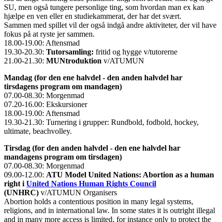
SU, men også tungere personlige ting, som hvordan man ex kan
hjælpe en ven eller en studiekammerat, der har det svært.
Sammen med spillet vil der også indgå andre aktiviteter, der vil have
fokus på at ryste jer sammen.
18.00-19.00: Aftensmad
19.30-20.30:
Tutorsamling:
fritid og hygge v/tutorerne
21.00-21.30:
MUNtroduktion
v/ATUMUN
Mandag (for den ene halvdel - den anden halvdel har
tirsdagens program om mandagen)
07.00-08.30: Morgenmad
07.20-16.00: Ekskursioner
18.00-19.00: Aftensmad
19.30-21.30: Turnering i grupper: Rundbold, fodbold, hockey,
ultimate, beachvolley.
Tirsdag (for den anden halvdel - den ene halvdel har
mandagens program om tirsdagen)
07.00-08.30: Morgenmad
09.00-12.00:
ATU Model United Nations: Abortion as a human
right i
United Nations Human Rights Council
(UNHRC)
v/ATUMUN Organisers
Abortion holds a contentious position in many legal systems,
religions, and in international law. In some states it is outright illegal
and in many more access is limited, for instance only to protect the