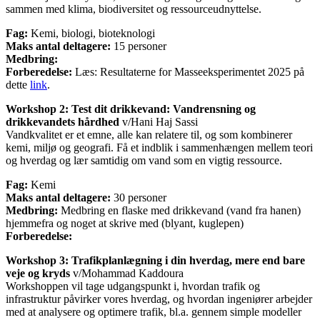
sammen med klima, biodiversitet og ressourceudnyttelse.
Fag:
Kemi, biologi, bioteknologi
Maks antal deltagere:
15 personer
Medbring:
Forberedelse:
Læs: Resultaterne for Masseeksperimentet 2025 på
dette
link
.
Workshop 2: Test dit drikkevand: Vandrensning og
drikkevandets hårdhed
v/Hani Haj Sassi
Vandkvalitet er et emne, alle kan relatere til, og som kombinerer
kemi, miljø og geografi. Få et indblik i sammenhængen mellem teori
og hverdag og lær samtidig om vand som en vigtig ressource.
Fag:
Kemi
Maks antal deltagere:
30 personer
Medbring:
Medbring en flaske med drikkevand (vand fra hanen)
hjemmefra og noget at skrive med (blyant, kuglepen)
Forberedelse:
Workshop 3: Trafikplanlægning i din hverdag, mere end bare
veje og kryds
v/Mohammad Kaddoura
Workshoppen vil tage udgangspunkt i, hvordan trafik og
infrastruktur påvirker vores hverdag, og hvordan ingeniører arbejder
med at analysere og optimere trafik, bl.a. gennem simple modeller