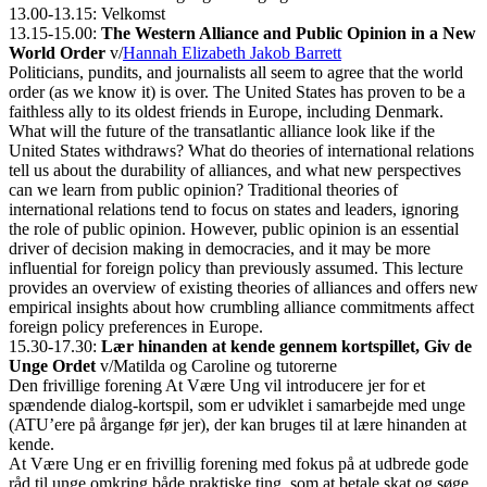
13.00-13.15: Velkomst
13.15-15.00:
The Western Alliance and Public Opinion in a New
World Order
v/
Hannah Elizabeth Jakob Barrett
Politicians, pundits, and journalists all seem to agree that the world
order (as we know it) is over. The United States has proven to be a
faithless ally to its oldest friends in Europe, including Denmark.
What will the future of the transatlantic alliance look like if the
United States withdraws? What do theories of international relations
tell us about the durability of alliances, and what new perspectives
can we learn from public opinion? Traditional theories of
international relations tend to focus on states and leaders, ignoring
the role of public opinion. However, public opinion is an essential
driver of decision making in democracies, and it may be more
influential for foreign policy than previously assumed. This lecture
provides an overview of existing theories of alliances and offers new
empirical insights about how crumbling alliance commitments affect
foreign policy preferences in Europe.
15.30-17.30:
Lær hinanden at kende gennem kortspillet, Giv de
Unge Ordet
v/Matilda og Caroline og tutorerne
Den frivillige forening At Være Ung vil introducere jer for et
spændende dialog-kortspil, som er udviklet i samarbejde med unge
(ATU’ere på årgange før jer), der kan bruges til at lære hinanden at
kende.
At Være Ung er en frivillig forening med fokus på at udbrede gode
råd til unge omkring både praktiske ting, som at betale skat og søge