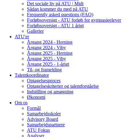
Det sociale liv på ATU | Midt
Sådan kommer du med på ATU
Frequently asked questions (FAQ)
Forløbsoversigt - ATU forløb for gymnasieelever
Forløbsoversigt - ATU 1 årigt
Gallerier
ATU'er
Årgang 2024 - Herning
Årgang 2024 - Viby
Årgang 2025 - Herning
Årgang 2025 - Viby
Årgang 2025 - 1-årigt
Til- og framelding
Talentkoordinator
Optagelsesproces
Optagelseskriterier og talentforståelse
Indstilling og ansøgning
Økonomi
Om os
Formål
Samarbejdsskoler
Advisory Board
Samarbejdspartnere
ATU Fokus
Analyser