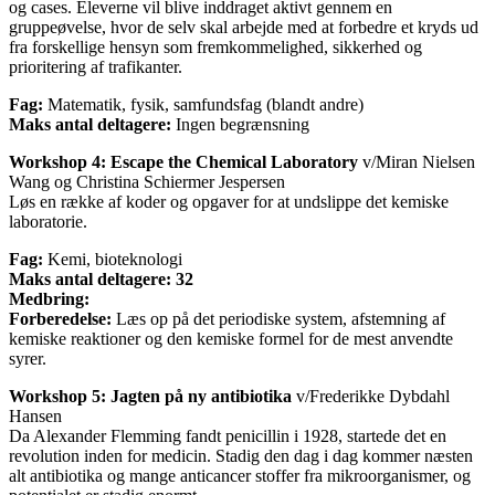
og cases. Eleverne vil blive inddraget aktivt gennem en
gruppeøvelse, hvor de selv skal arbejde med at forbedre et kryds ud
fra forskellige hensyn som fremkommelighed, sikkerhed og
prioritering af trafikanter.
Fag:
Matematik, fysik, samfundsfag (blandt andre)
Maks antal deltagere:
Ingen begrænsning
Workshop 4: Escape the Chemical Laboratory
v/Miran Nielsen
Wang og Christina Schiermer Jespersen
Løs en række af koder og opgaver for at undslippe det kemiske
laboratorie.
Fag:
Kemi, bioteknologi
Maks antal deltagere: 32
Medbring:
Forberedelse:
Læs op på det periodiske system, afstemning af
kemiske reaktioner og den kemiske formel for de mest anvendte
syrer.
Workshop 5: Jagten på ny antibiotika
v/Frederikke Dybdahl
Hansen
Da Alexander Flemming fandt penicillin i 1928, startede det en
revolution inden for medicin. Stadig den dag i dag kommer næsten
alt antibiotika og mange anticancer stoffer fra mikroorganismer, og