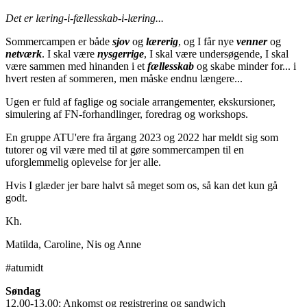
Det er læring-i-fællesskab-i-læring...
Sommercampen er både
sjov
og
lærerig
, og I får nye
venner
og
netværk
. I skal være
nysgerrige
, I skal være undersøgende, I skal
være sammen med hinanden i et
fællesskab
og skabe minder for... i
hvert resten af sommeren, men måske endnu længere...
Ugen er fuld af faglige og sociale arrangementer, ekskursioner,
simulering af FN-forhandlinger, foredrag og workshops.
En gruppe ATU'ere fra årgang 2023 og 2022 har meldt sig som
tutorer og vil være med til at gøre sommercampen til en
uforglemmelig oplevelse for jer alle.
Hvis I glæder jer bare halvt så meget som os, så kan det kun gå
godt.
Kh.
Matilda, Caroline, Nis og Anne
#atumidt
Søndag
12.00-13.00: Ankomst og registrering og sandwich