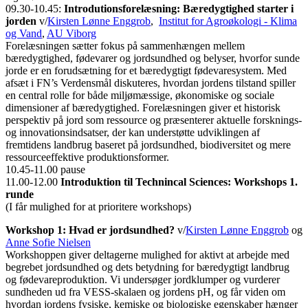
09.30-10.45:
Introdutionsforelæsning: Bæredygtighed starter i
jorden
v/
Kirsten Lønne Enggrob
,
Institut for Agroøkologi - Klima
og Vand
,
AU Viborg
Forelæsningen sætter fokus på sammenhængen mellem
bæredygtighed, fødevarer og jordsundhed og belyser, hvorfor sunde
jorde er en forudsætning for et bæredygtigt fødevaresystem. Med
afsæt i FN’s Verdensmål diskuteres, hvordan jordens tilstand spiller
en central rolle for både miljømæssige, økonomiske og sociale
dimensioner af bæredygtighed. Forelæsningen giver et historisk
perspektiv på jord som ressource og præsenterer aktuelle forsknings-
og innovationsindsatser, der kan understøtte udviklingen af
fremtidens landbrug baseret på jordsundhed, biodiversitet og mere
ressourceeffektive produktionsformer.
10.45-11.00 pause
11.00-12.00
Introduktion til Technincal Sciences: Workshops 1.
runde
(I får mulighed for at prioritere workshops)
Workshop 1:
Hvad er jordsundhed?
v/
Kirsten Lønne Enggrob
og
Anne Sofie Nielsen
Workshoppen giver deltagerne mulighed for aktivt at arbejde med
begrebet jordsundhed og dets betydning for bæredygtigt landbrug
og fødevareproduktion. Vi undersøger jordklumper og vurderer
sundheden ud fra VESS-skalaen og jordens pH, og får viden om
hvordan jordens fysiske, kemiske og biologiske egenskaber hænger