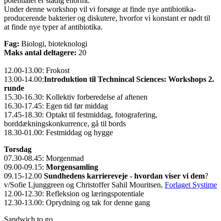
potentialet er stadig enormt.
Under denne workshop vil vi forsøge at finde nye antibiotika-
producerende bakterier og diskutere, hvorfor vi konstant er nødt til
at finde nye typer af antibiotika.
Fag:
Biologi, bioteknologi
Maks antal deltagere:
20
12.00-13.00: Frokost
13.00-14.00:
Introduktion til Technincal Sciences: Workshops 2.
runde
15.30-16.30: Kollektiv forberedelse af aftenen
16.30-17.45: Egen tid før middag
17.45-18.30: Optakt til festmiddag, fotografering,
borddækningskonkurrence, gå til bords
18.30-01.00: Festmiddag og hygge
Torsdag
07.30-08.45: Morgenmad
09.00-09.15:
Morgensamling
09.15-12.00
Sundhedens karriereveje - hvordan viser vi dem
?
v/Sofie Ljunggreen og Christoffer Sahil Mouritsen,
Forlaget Systime
12.00-12.30: Refleksion og læringspotentiale
12.30-13.00: Oprydning og tak for denne gang
Sandwich to go