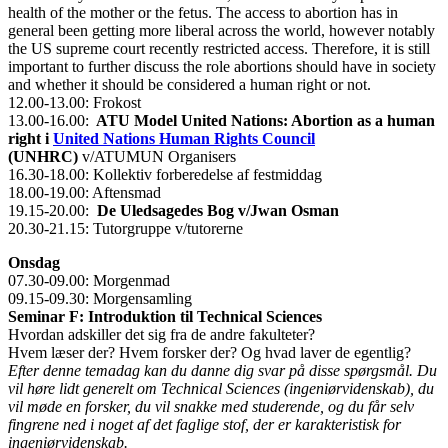
health of the mother or the fetus. The access to abortion has in
general been getting more liberal across the world, however notably
the US supreme court recently restricted access. Therefore, it is still
important to further discuss the role abortions should have in society
and whether it should be considered a human right or not.
12.00-13.00: Frokost
13.00-16.00:
ATU Model United Nations: Abortion as a human
right i
United Nations Human Rights Council
(UNHRC)
v/ATUMUN Organisers
16.30-18.00: Kollektiv forberedelse af festmiddag
18.00-19.00: Aftensmad
19.15-20.00:
De Uledsagedes Bog v/Jwan Osman
20.30-21.15: Tutorgruppe v/tutorerne
Onsdag
07.30-09.00: Morgenmad
09.15-09.30: Morgensamling
Seminar F: Introduktion til Technical Sciences
Hvordan adskiller det sig fra de andre fakulteter?
Hvem læser der? Hvem forsker der? Og hvad laver de egentlig?
Efter denne temadag kan du danne dig svar på disse spørgsmål. Du
vil høre lidt generelt om Technical Sciences (ingeniørvidenskab), du
vil møde en forsker, du vil snakke med studerende, og du får selv
fingrene ned i noget af det faglige stof, der er karakteristisk for
ingeniørvidenskab.