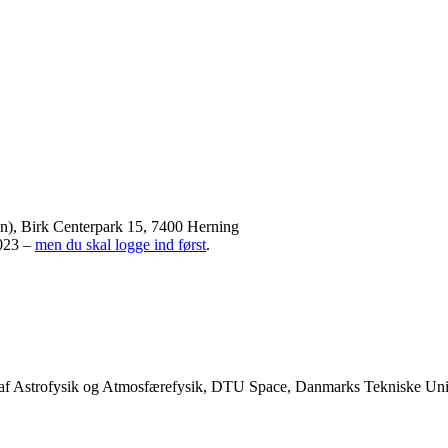
), Birk Centerpark 15, 7400 Herning
2023 –
men du skal logge ind først
.
der af Astrofysik og Atmosfærefysik, DTU Space, Danmarks Tekniske Uni