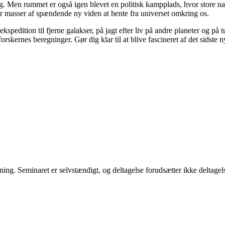
ring. Men rummet er også igen blevet en politisk kampplads, hvor store n
der masser af spændende ny viden at hente fra universet omkring os.
spedition til fjerne galakser, på jagt efter liv på andre planeter og på 
rskernes beregninger. Gør dig klar til at blive fascineret af det sidste n
ning. Seminaret er selvstændigt, og deltagelse forudsætter ikke deltagel