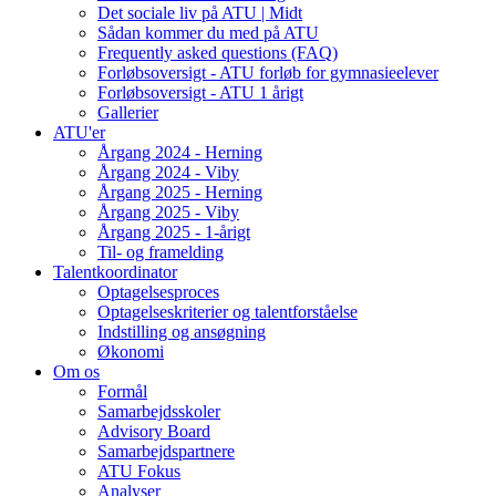
Det sociale liv på ATU | Midt
Sådan kommer du med på ATU
Frequently asked questions (FAQ)
Forløbsoversigt - ATU forløb for gymnasieelever
Forløbsoversigt - ATU 1 årigt
Gallerier
ATU'er
Årgang 2024 - Herning
Årgang 2024 - Viby
Årgang 2025 - Herning
Årgang 2025 - Viby
Årgang 2025 - 1-årigt
Til- og framelding
Talentkoordinator
Optagelsesproces
Optagelseskriterier og talentforståelse
Indstilling og ansøgning
Økonomi
Om os
Formål
Samarbejdsskoler
Advisory Board
Samarbejdspartnere
ATU Fokus
Analyser