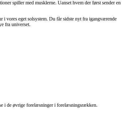
ationer spiller med musklerne. Uanset hvem der først sender en
tur i vores eget solsystem. Du får sidste nyt fra igangværende
ye fra universet.
se i de øvrige forelæsninger i forelæsningsrækken.