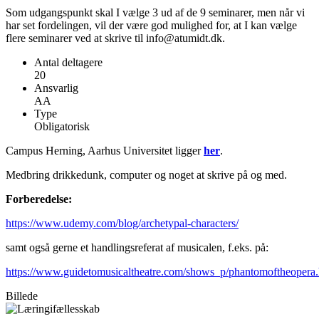
Som udgangspunkt skal I vælge 3 ud af de 9 seminarer, men når vi
har set fordelingen, vil der være god mulighed for, at I kan vælge
flere seminarer ved at skrive til info@atumidt.dk.
Antal deltagere
20
Ansvarlig
AA
Type
Obligatorisk
Campus Herning, Aarhus Universitet ligger
her
.
Medbring drikkedunk, computer og noget at skrive på og med.
Forberedelse:
https://www.udemy.com/blog/archetypal-characters/
samt også gerne et handlingsreferat af musicalen, f.eks. på:
https://www.guidetomusicaltheatre.com/shows_p/phantomoftheopera
Billede