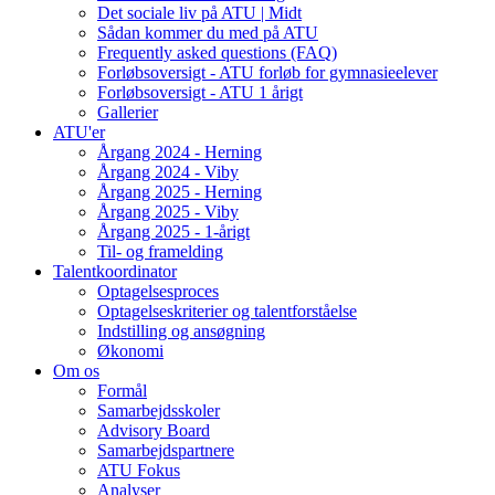
Det sociale liv på ATU | Midt
Sådan kommer du med på ATU
Frequently asked questions (FAQ)
Forløbsoversigt - ATU forløb for gymnasieelever
Forløbsoversigt - ATU 1 årigt
Gallerier
ATU'er
Årgang 2024 - Herning
Årgang 2024 - Viby
Årgang 2025 - Herning
Årgang 2025 - Viby
Årgang 2025 - 1-årigt
Til- og framelding
Talentkoordinator
Optagelsesproces
Optagelseskriterier og talentforståelse
Indstilling og ansøgning
Økonomi
Om os
Formål
Samarbejdsskoler
Advisory Board
Samarbejdspartnere
ATU Fokus
Analyser