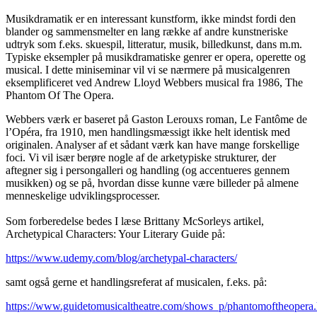
Musikdramatik er en interessant kunstform, ikke mindst fordi den
blander og sammensmelter en lang række af andre kunstneriske
udtryk som f.eks. skuespil, litteratur, musik, billedkunst, dans m.m.
Typiske eksempler på musikdramatiske genrer er opera, operette og
musical. I dette miniseminar vil vi se nærmere på musicalgenren
eksemplificeret ved Andrew Lloyd Webbers musical fra 1986, The
Phantom Of The Opera.
Webbers værk er baseret på Gaston Lerouxs roman, Le Fantôme de
l’Opéra, fra 1910, men handlingsmæssigt ikke helt identisk med
originalen. Analyser af et sådant værk kan have mange forskellige
foci. Vi vil især berøre nogle af de arketypiske strukturer, der
aftegner sig i persongalleri og handling (og accentueres gennem
musikken) og se på, hvordan disse kunne være billeder på almene
menneskelige udviklingsprocesser.
Som forberedelse bedes I læse Brittany McSorleys artikel,
Archetypical Characters: Your Literary Guide på:
https://www.udemy.com/blog/archetypal-characters/
samt også gerne et handlingsreferat af musicalen, f.eks. på:
https://www.guidetomusicaltheatre.com/shows_p/phantomoftheopera