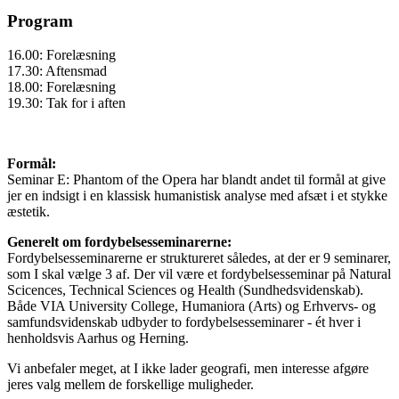
Program
16.00: Forelæsning
17.30: Aftensmad
18.00: Forelæsning
19.30: Tak for i aften
Formål:
Seminar E: Phantom of the Opera har blandt andet til formål at give
jer en indsigt i en klassisk humanistisk analyse med afsæt i et stykke
æstetik.
Generelt om fordybelsesseminarerne:
Fordybelsesseminarerne er struktureret således, at der er 9 seminarer,
som I skal vælge 3 af. Der vil være et fordybelsesseminar på Natural
Scicences, Technical Sciences og Health (Sundhedsvidenskab).
Både VIA University College, Humaniora (Arts) og Erhvervs- og
samfundsvidenskab udbyder to fordybelsesseminarer - ét hver i
henholdsvis Aarhus og Herning.
Vi anbefaler meget, at I ikke lader geografi, men interesse afgøre
jeres valg mellem de forskellige muligheder.