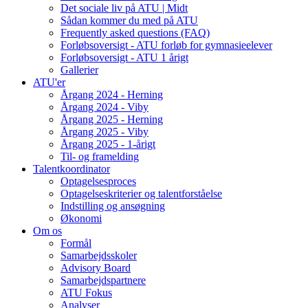
Det sociale liv på ATU | Midt
Sådan kommer du med på ATU
Frequently asked questions (FAQ)
Forløbsoversigt - ATU forløb for gymnasieelever
Forløbsoversigt - ATU 1 årigt
Gallerier
ATU'er
Årgang 2024 - Herning
Årgang 2024 - Viby
Årgang 2025 - Herning
Årgang 2025 - Viby
Årgang 2025 - 1-årigt
Til- og framelding
Talentkoordinator
Optagelsesproces
Optagelseskriterier og talentforståelse
Indstilling og ansøgning
Økonomi
Om os
Formål
Samarbejdsskoler
Advisory Board
Samarbejdspartnere
ATU Fokus
Analyser