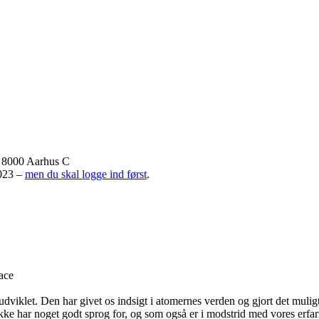
, 8000 Aarhus C
2023 –
men du skal logge ind først
.
ace
dviklet. Den har givet os indsigt i atomernes verden og gjort det muligt
kke har noget godt sprog for, og som også er i modstrid med vores erfa