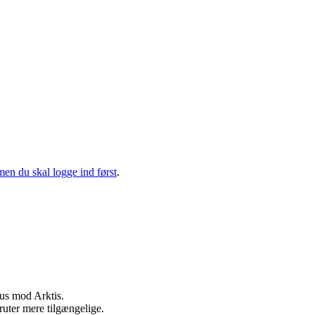
men du skal logge ind først
.
kus mod Arktis.
lruter mere tilgængelige.