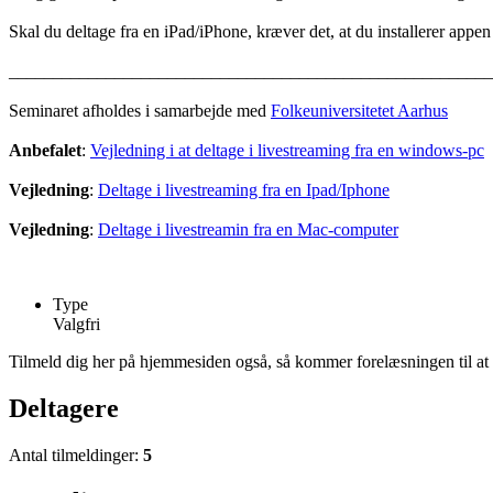
Skal du deltage fra en iPad/iPhone, kræver det, at du installerer appe
_______________________________________________________
Seminaret afholdes i samarbejde med
Folkeuniversitetet Aarhus
Anbefalet
:
Vejledning i at deltage i livestreaming fra en windows-pc
Vejledning
:
Deltage i livestreaming fra en Ipad/Iphone
Vejledning
:
Deltage i livestreamin fra en Mac-computer
Type
Valgfri
Tilmeld dig her på hjemmesiden også, så kommer forelæsningen til at f
Deltagere
Antal tilmeldinger:
5