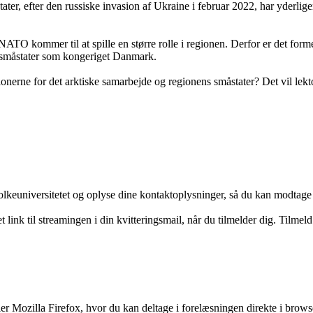
ter, efter den russiske invasion af Ukraine i februar 2022, har yderlige
ATO kommer til at spille en større rolle i regionen. Derfor er det for
ske småstater som kongeriget Danmark.
ationerne for det arktiske samarbejde og regionens småstater? Det vil
 Folkeuniversitetet og oplyse dine kontaktoplysninger, så du kan modtage
nk til streamingen i din kvitteringsmail, når du tilmelder dig. Tilmel
ozilla Firefox, hvor du kan deltage i forelæsningen direkte i browser