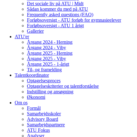
Det sociale liv på ATU | Midt
Sådan kommer du med på ATU
Frequently asked questions (FAQ)
Forløbsoversigt - ATU forløb for gymnasieelever
Forløbsoversigt - ATU 1 årigt
Gallerier
ATU'er
Årgang 2024 - Herning
Årgang 2024 - Viby
Årgang 2025 - Herning
Årgang 2025 - Viby
Årgang 2025 - 1-årigt
Til- og framelding
Talentkoordinator
Optagelsesproces
Optagelseskriterier og talentforståelse
Indstilling og ansøgning
Økonomi
Om os
Formål
Samarbejdsskoler
Advisory Board
Samarbejdspartnere
ATU Fokus
Analyser