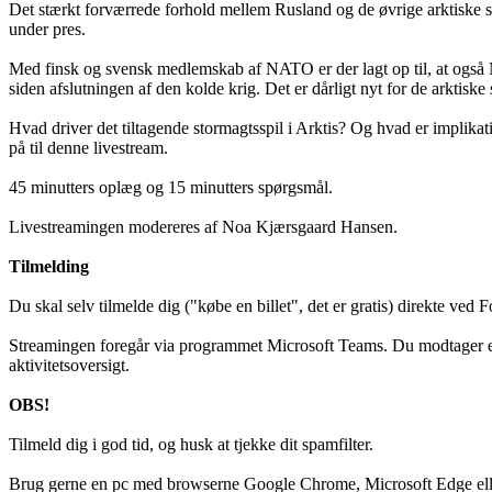
Det stærkt forværrede forhold mellem Rusland og de øvrige arktiske sta
under pres.
Med finsk og svensk medlemskab af NATO er der lagt op til, at også N
siden afslutningen af den kolde krig. Det er dårligt nyt for de arkti
Hvad driver det tiltagende stormagtsspil i Arktis? Og hvad er implik
på til denne livestream.
45 minutters oplæg og 15 minutters spørgsmål.
Livestreamingen modereres af Noa Kjærsgaard Hansen.
Tilmelding
Du skal selv tilmelde dig ("købe en billet", det er gratis) direkte ved
Streamingen foregår via programmet Microsoft Teams. Du modtager et li
aktivitetsoversigt.
OBS!
Tilmeld dig i god tid, og husk at tjekke dit spamfilter.
Brug gerne en pc med browserne Google Chrome, Microsoft Edge eller M