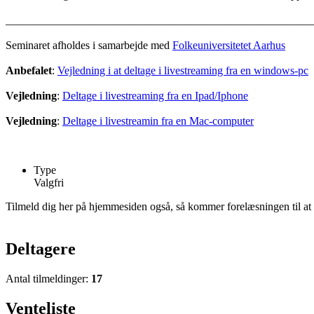
_______________________________________________________
Seminaret afholdes i samarbejde med
Folkeuniversitetet Aarhus
Anbefalet
:
Vejledning i at deltage i livestreaming fra en windows-pc
Vejledning
:
Deltage i livestreaming fra en Ipad/Iphone
Vejledning
:
Deltage i livestreamin fra en Mac-computer
Type
Valgfri
Tilmeld dig her på hjemmesiden også, så kommer forelæsningen til at f
Deltagere
Antal tilmeldinger:
17
Venteliste