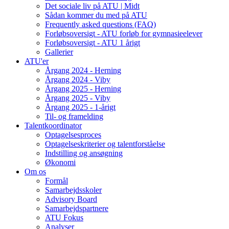
Det sociale liv på ATU | Midt
Sådan kommer du med på ATU
Frequently asked questions (FAQ)
Forløbsoversigt - ATU forløb for gymnasieelever
Forløbsoversigt - ATU 1 årigt
Gallerier
ATU'er
Årgang 2024 - Herning
Årgang 2024 - Viby
Årgang 2025 - Herning
Årgang 2025 - Viby
Årgang 2025 - 1-årigt
Til- og framelding
Talentkoordinator
Optagelsesproces
Optagelseskriterier og talentforståelse
Indstilling og ansøgning
Økonomi
Om os
Formål
Samarbejdsskoler
Advisory Board
Samarbejdspartnere
ATU Fokus
Analyser