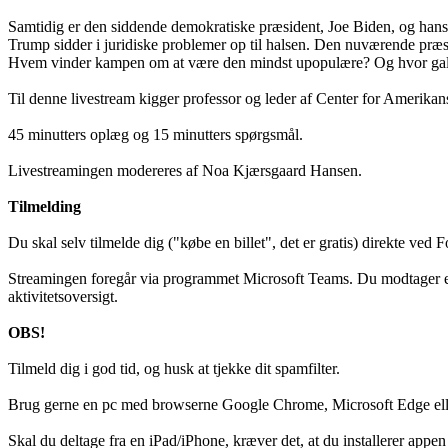
Samtidig er den siddende demokratiske præsident, Joe Biden, og hans
Trump sidder i juridiske problemer op til halsen. Den nuværende præsi
Hvem vinder kampen om at være den mindst upopulære? Og hvor galt
Til denne livestream kigger professor og leder af Center for Amerik
45 minutters oplæg og 15 minutters spørgsmål.
Livestreamingen modereres af Noa Kjærsgaard Hansen.
Tilmelding
Du skal selv tilmelde dig ("købe en billet", det er gratis) direkte ved
Streamingen foregår via programmet Microsoft Teams. Du modtager et li
aktivitetsoversigt.
OBS!
Tilmeld dig i god tid, og husk at tjekke dit spamfilter.
Brug gerne en pc med browserne Google Chrome, Microsoft Edge eller M
Skal du deltage fra en iPad/iPhone, kræver det, at du installerer appe