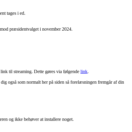
nt tages i ed.
m mod præsidentvalget i november 2024.
 link til streaming. Dette gøres via følgende
link
.
d dig også som normalt her på siden så forelæsningen fremgår af din
en og ikke behøver at installere noget.