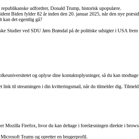
 republikanske udfordrer, Donald Trump, historisk upopulære.
dent Biden fylder 82 år inden den 20. januar 2025, når den nye præside
 kan det egentlig gå?
anske Studier ved SDU Jørn Brøndal på de politiske udsigter i USA fre
 Folkeuniversitetet og oplyse dine kontaktoplysninger, så du kan modtage
nk til streamingen i din kvitteringsmail, når du tilmelder dig. Tilmel
ozilla Firefox, hvor du kan deltage i forelæsningen direkte i browser
n Microsoft Teams og opretter en brugerprofil.