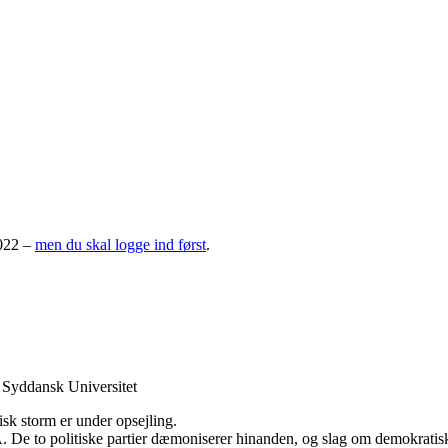
2022 –
men du skal logge ind først
.
, Syddansk Universitet
isk storm er under opsejling.
SA. De to politiske partier dæmoniserer hinanden, og slag om demokrat