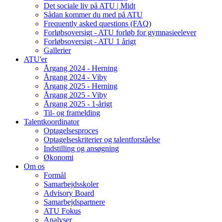
Det sociale liv på ATU | Midt
Sådan kommer du med på ATU
Frequently asked questions (FAQ)
Forløbsoversigt - ATU forløb for gymnasieelever
Forløbsoversigt - ATU 1 årigt
Gallerier
ATU'er
Årgang 2024 - Herning
Årgang 2024 - Viby
Årgang 2025 - Herning
Årgang 2025 - Viby
Årgang 2025 - 1-årigt
Til- og framelding
Talentkoordinator
Optagelsesproces
Optagelseskriterier og talentforståelse
Indstilling og ansøgning
Økonomi
Om os
Formål
Samarbejdsskoler
Advisory Board
Samarbejdspartnere
ATU Fokus
Analyser