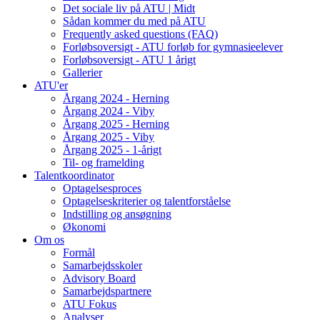
Det sociale liv på ATU | Midt
Sådan kommer du med på ATU
Frequently asked questions (FAQ)
Forløbsoversigt - ATU forløb for gymnasieelever
Forløbsoversigt - ATU 1 årigt
Gallerier
ATU'er
Årgang 2024 - Herning
Årgang 2024 - Viby
Årgang 2025 - Herning
Årgang 2025 - Viby
Årgang 2025 - 1-årigt
Til- og framelding
Talentkoordinator
Optagelsesproces
Optagelseskriterier og talentforståelse
Indstilling og ansøgning
Økonomi
Om os
Formål
Samarbejdsskoler
Advisory Board
Samarbejdspartnere
ATU Fokus
Analyser