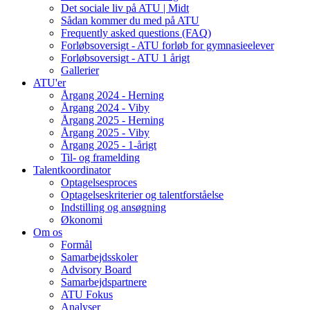
Det sociale liv på ATU | Midt
Sådan kommer du med på ATU
Frequently asked questions (FAQ)
Forløbsoversigt - ATU forløb for gymnasieelever
Forløbsoversigt - ATU 1 årigt
Gallerier
ATU'er
Årgang 2024 - Herning
Årgang 2024 - Viby
Årgang 2025 - Herning
Årgang 2025 - Viby
Årgang 2025 - 1-årigt
Til- og framelding
Talentkoordinator
Optagelsesproces
Optagelseskriterier og talentforståelse
Indstilling og ansøgning
Økonomi
Om os
Formål
Samarbejdsskoler
Advisory Board
Samarbejdspartnere
ATU Fokus
Analyser