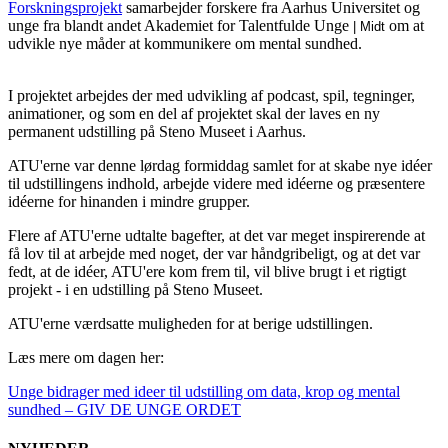
Forskningsprojekt
samarbejder forskere fra Aarhus Universitet og
unge fra blandt andet Akademiet for Talentfulde Unge
om at
| Midt
udvikle nye måder at kommunikere om mental sundhed.
I projektet arbejdes der med udvikling af podcast, spil, tegninger,
animationer, og som en del af projektet skal der laves en ny
permanent udstilling på Steno Museet i Aarhus.
ATU'erne var denne lørdag formiddag samlet for at skabe nye idéer
til udstillingens indhold, arbejde videre med idéerne og præsentere
idéerne for hinanden i mindre grupper.
Flere af ATU'erne udtalte bagefter, at det var meget inspirerende at
få lov til at arbejde med noget, der var håndgribeligt, og at det var
fedt, at de idéer, ATU'ere kom frem til, vil blive brugt i et rigtigt
projekt - i en udstilling på Steno Museet.
ATU'erne værdsatte muligheden for at berige udstillingen.
Læs mere om dagen her:
Unge bidrager med ideer til udstilling om data, krop og mental
sundhed – GIV DE UNGE ORDET