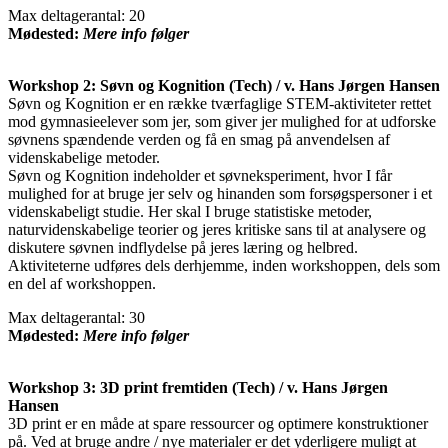
Max deltagerantal: 20
Mødested:
Mere info følger
Workshop 2: Søvn og Kognition (Tech) / v. Hans Jørgen Hansen
Søvn og Kognition er en række tværfaglige STEM-aktiviteter rettet
mod gymnasieelever som jer, som giver jer mulighed for at udforske
søvnens spændende verden og få en smag på anvendelsen af
videnskabelige metoder.
Søvn og Kognition indeholder et søvneksperiment, hvor I får
mulighed for at bruge jer selv og hinanden som forsøgspersoner i et
videnskabeligt studie. Her skal I bruge statistiske metoder,
naturvidenskabelige teorier og jeres kritiske sans til at analysere og
diskutere søvnen indflydelse på jeres læring og helbred.
Aktiviteterne udføres dels derhjemme, inden workshoppen, dels som
en del af workshoppen.
Max deltagerantal: 30
Mødested:
Mere info følger
Workshop 3: 3D print fremtiden (Tech) / v. Hans Jørgen
Hansen
3D print er en måde at spare ressourcer og optimere konstruktioner
på. Ved at bruge andre / nye materialer er det yderligere muligt at