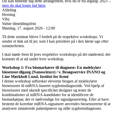
Du kan tilmelde dig dette arrangement, hvis du er fra årgang: 2025 –
men du skal logge ind først
.
Afdeling
Herning
Viby
Sidste tilmeldingsfrist
Mandag, 17. august 2026 - 12:00
Til dette seminar bliver I fordelt på de respektive workshops. Vi
sender et link ud til jer, som I kan prioritere på i den første uge efter
sommerferien.
I skal møde frem til jeres respektive workshops på det mødested, der
kommer til at stå under hver workshop.
Workshop 1: Fra biomarkører til diagnose: En molekylær
biosensor-tilgang (Nanoscience) / v. Besøgsservice INANO og
Line Mørkholt Lund, Institut for Kemi
I denne workshop udforsker eleverne brugen af molekylære
biosensorer til miRNA-baseret sygdomsdiagnostik. Ved hjælp af
biosensorer med ukendt specificitet designer og tester de
kombinationer af miRNA-kandidater for at identificere de
biomarkørpar, der er nødvendige for signalgenerering. Efter at have
bestemt de korrekte miRNA-signaturer anvendes biosensorerne til at
analysere simulerede patientprøver og stille sygdomsdiagnoser.