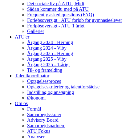
Det sociale liv på ATU | Midt
Sådan kommer du med på ATU
Frequently asked questions (FAQ)
Forløbsoversigt - ATU forløb for gymnasieelever
Forløbsoversigt - ATU 1 årigt
Gallerier
ATU'er
Årgang 2024 - Herning
Årgang 2024 - Viby
Årgang 2025 - Herning
Årgang 2025 - Viby
Årgang 2025 - 1-årigt
Til- og framelding
Talentkoordinator
Optagelsesproces
Optagelseskriterier og talentforståelse
Indstilling og ansøgning
Økonomi
Om os
Formål
Samarbejdsskoler
Advisory Board
Samarbejdspartnere
ATU Fokus
Analyser