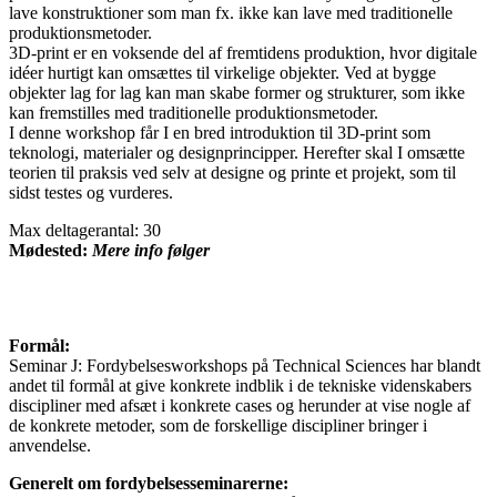
lave konstruktioner som man fx. ikke kan lave med traditionelle
produktionsmetoder.
3D-print er en voksende del af fremtidens produktion, hvor digitale
idéer hurtigt kan omsættes til virkelige objekter. Ved at bygge
objekter lag for lag kan man skabe former og strukturer, som ikke
kan fremstilles med traditionelle produktionsmetoder.
I denne workshop får I en bred introduktion til 3D-print som
teknologi, materialer og designprincipper. Herefter skal I omsætte
teorien til praksis ved selv at designe og printe et projekt, som til
sidst testes og vurderes.
Max deltagerantal: 30
Mødested:
Mere info følger
Formål:
Seminar J: Fordybelsesworkshops på Technical Sciences har blandt
andet til formål at give konkrete indblik i de tekniske videnskabers
discipliner med afsæt i konkrete cases og herunder at vise nogle af
de konkrete metoder, som de forskellige discipliner bringer i
anvendelse.
Generelt om fordybelsesseminarerne: