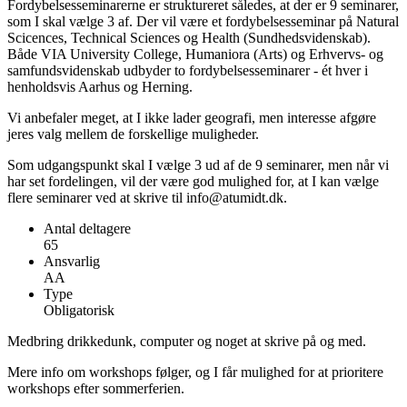
Fordybelsesseminarerne er struktureret således, at der er 9 seminarer,
som I skal vælge 3 af. Der vil være et fordybelsesseminar på Natural
Scicences, Technical Sciences og Health (Sundhedsvidenskab).
Både VIA University College, Humaniora (Arts) og Erhvervs- og
samfundsvidenskab udbyder to fordybelsesseminarer - ét hver i
henholdsvis Aarhus og Herning.
Vi anbefaler meget, at I ikke lader geografi, men interesse afgøre
jeres valg mellem de forskellige muligheder.
Som udgangspunkt skal I vælge 3 ud af de 9 seminarer, men når vi
har set fordelingen, vil der være god mulighed for, at I kan vælge
flere seminarer ved at skrive til info@atumidt.dk.
Antal deltagere
65
Ansvarlig
AA
Type
Obligatorisk
Medbring drikkedunk, computer og noget at skrive på og med.
Mere info om workshops følger, og I får mulighed for at prioritere
workshops efter sommerferien.