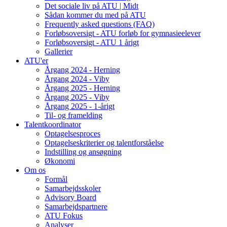
Det sociale liv på ATU | Midt
Sådan kommer du med på ATU
Frequently asked questions (FAQ)
Forløbsoversigt - ATU forløb for gymnasieelever
Forløbsoversigt - ATU 1 årigt
Gallerier
ATU'er
Årgang 2024 - Herning
Årgang 2024 - Viby
Årgang 2025 - Herning
Årgang 2025 - Viby
Årgang 2025 - 1-årigt
Til- og framelding
Talentkoordinator
Optagelsesproces
Optagelseskriterier og talentforståelse
Indstilling og ansøgning
Økonomi
Om os
Formål
Samarbejdsskoler
Advisory Board
Samarbejdspartnere
ATU Fokus
Analyser