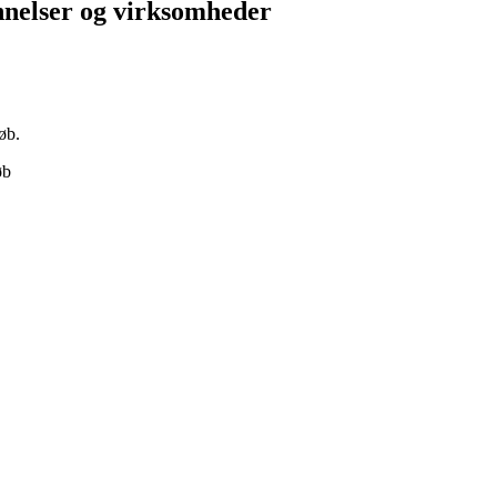
nnelser og virksomheder
øb.
øb