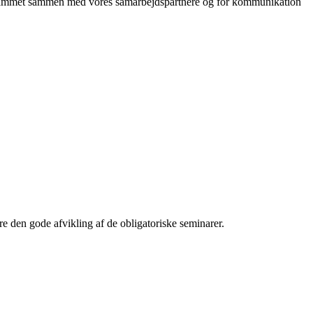
rogrammet sammen med vores samarbejdspartnere og for kommunikation
re den gode afvikling af de obligatoriske seminarer.