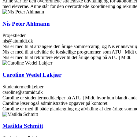
Anne står for den overordnede strategiske udvikling og for økonomi
med eleverne. Anne står for den overordnede koordinering og rekrutter
Nis Peter Ahlmann
Projektleder
nis@atumidt.dk
Nis er med til at arrangere den årlige sommercamp, og Nis er ansvar
Nis er med til at udvikle de forskellige programmer, som ATU | Midt 
Nis er med til at rekruttere elever til det årlige optag på ATU | Midt.
Caroline Wedel Lakjær
Studentermedhjælper
caroline@atumidt.dk
Caroline er studentermedhjælper på ATU | Midt, hvor hun blandt andet t
Caroline løser også administrative opgaver på kontoret.
Caroline er med til både planlægning og afvikling af den årlige som
Matilda Schmitt