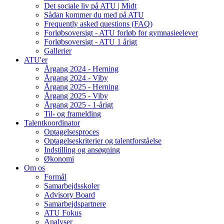
Det sociale liv på ATU | Midt
Sådan kommer du med på ATU
Frequently asked questions (FAQ)
Forløbsoversigt - ATU forløb for gymnasieelever
Forløbsoversigt - ATU 1 årigt
Gallerier
ATU'er
Årgang 2024 - Herning
Årgang 2024 - Viby
Årgang 2025 - Herning
Årgang 2025 - Viby
Årgang 2025 - 1-årigt
Til- og framelding
Talentkoordinator
Optagelsesproces
Optagelseskriterier og talentforståelse
Indstilling og ansøgning
Økonomi
Om os
Formål
Samarbejdsskoler
Advisory Board
Samarbejdspartnere
ATU Fokus
Analyser