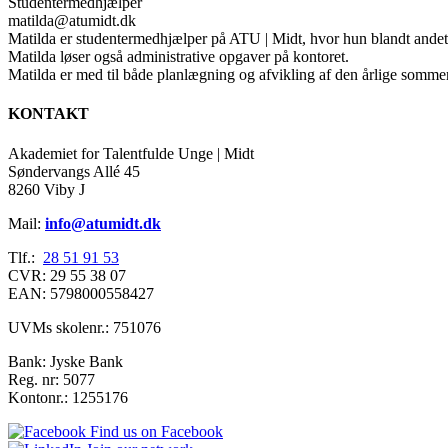
Studentermedhjælper
matilda@atumidt.dk
Matilda er studentermedhjælper på ATU | Midt, hvor hun blandt andet ta
Matilda løser også administrative opgaver på kontoret.
Matilda er med til både planlægning og afvikling af den årlige somm
KONTAKT
Akademiet for Talentfulde Unge | Midt
Søndervangs Allé 45
8260 Viby J
Mail:
info@atumidt.dk
Tlf.:
28 51 91 53
CVR: 29 55 38 07
EAN: 5798000558427
UVMs skolenr.: 751076
Bank: Jyske Bank
Reg. nr: 5077
Kontonr.: 1255176
Find us on Facebook