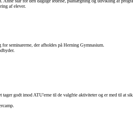
en. Anne står for den daglige ledelse, planlægning og udvikling af p
ing af elever.
lig for seminarerne, der afholdes på Herning Gymnasium.
udbyder.
ager godt imod ATU'erne til de valgfrie aktiviteter og er med til at sik
mercamp.